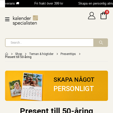
leverans 🚚
Fri frakt över 399 kr
Skapa en personlig alm
0
Shop
Teman & högtider
Presenttips
Present till 50-åring
SKAPA NÅGOT
PERSONLIGT
Present till 50-åring