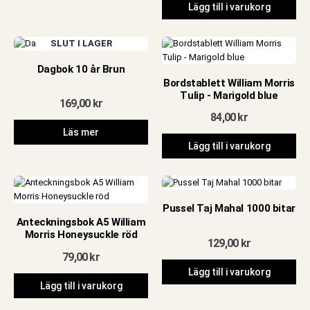
Lägg till i varukorg
SLUT I LAGER
Dagbok 10 år Brun
Bordstablett William Morris
Tulip - Marigold blue
169,00
kr
84,00
kr
Läs mer
Lägg till i varukorg
Pussel Taj Mahal 1000 bitar
Anteckningsbok A5 William
Morris Honeysuckle röd
129,00
kr
79,00
kr
Lägg till i varukorg
Lägg till i varukorg