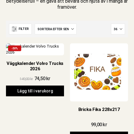
betydelsefull – en gåva att bevara och njuta av i många år
framöver.
FILTER
-50%
Väggkalender Volvo Trucks
2026
Det
Det
74,50
kr
149,00
kr
ursprungliga
nuvarande
priset
priset
Lägg till i varukorg
var:
är:
149,00 kr.
74,50 kr.
Bricka Fika 228x217
99,00
kr