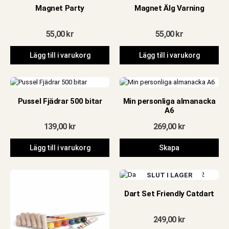
Magnet Party
Magnet Älg Varning
55,00
kr
55,00
kr
Lägg till i varukorg
Lägg till i varukorg
Pussel Fjädrar 500 bitar
Min personliga almanacka
A6
139,00
kr
269,00
kr
Lägg till i varukorg
Skapa
SLUT I LAGER
Dart Set Friendly Catdart
249,00
kr