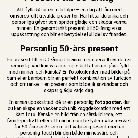
Att fylla 50 är en milstolpe – en dag att fira med
omsorgsfullt utvalda presenter. Här hittar du unika och
personliga gåvor som sprider glädje och skapar varma
minnen. En genomtänkt present till 50-åring visar
uppskattning och blir en betydelsefull del av firandet.
Personlig 50-års present
En present till en 50-åring blir ännu mer speciell när den är
personlig. Vad kan vara mer uppskattat än en gåva fylld
med minnen och känsla? En
fotokalender
med bilder på
barn eller barnbarn blir en perfekt kombination av funktion
och omtanke – en present som både är användbar och
skapar glädje varje dag.
En annan uppskattad idé är en personlig
fotoposter
, där
du kan skapa en vacker och unik väggdekoration med ett
e
kärt foto. Kanske en bild från en särskild resa, ett
familjeporträtt eller ett minne som betyder extra mycket
för 50-åringen? Genom att välja en present med en
personlig touch blir den både minnesvärd och