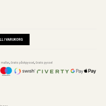
LL I VARUKORG
s mallar
,
Gratis påskpyssel
,
Gratis pyssel