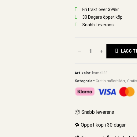
Fri frakt över 399kr
30 Dagars öppet köp
Snabb Leverans
LÄGG TI
Artikelnr:
ksmall38
Kategorier:
Gratis målarbilder
,
Grati
📦 Snabb leverans
🔁 Öppet köp i 30 dagar