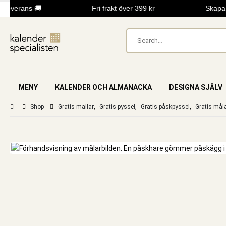
leverans 🚚
Fri frakt över 399 kr
Skapa e
MENY
KALENDER OCH ALMANACKA
DESIGNA SJÄLV
Shop
Gratis mallar
,
Gratis pyssel
,
Gratis påskpyssel
,
Gratis måla