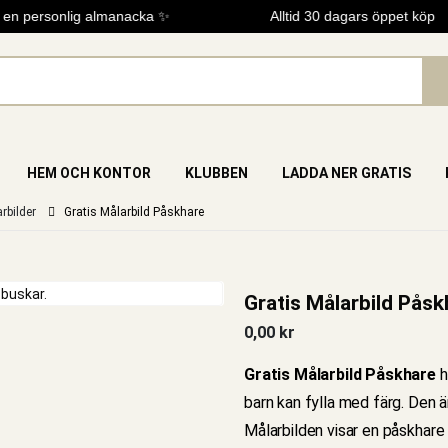
n personlig almanacka ✨
Alltid 30 dagars öppet köp
HEM OCH KONTOR
KLUBBEN
LADDA NER GRATIS
rbilder
Gratis Målarbild Påskhare
Gratis Målarbild Påsk
0,00
kr
Gratis Målarbild Påskhare
h
barn kan fylla med färg. Den ä
Målarbilden visar en påskhare