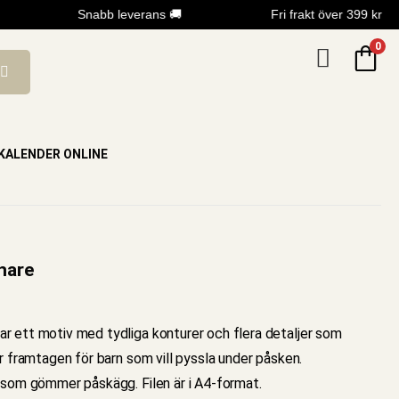
Snabb leverans 🚚
Fri frakt över 399 kr
0
KALENDER ONLINE
hare
ar ett motiv med tydliga konturer och flera detaljer som
r framtagen för barn som vill pyssla under påsken.
 som gömmer påskägg. Filen är i A4-format.