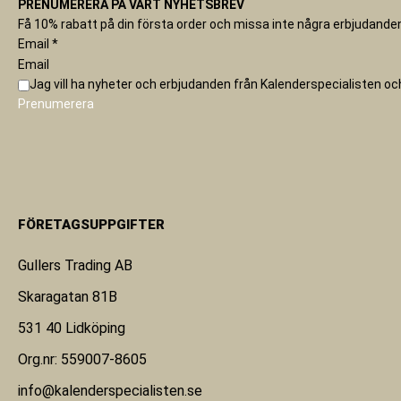
PRENUMERERA PÅ VÅRT NYHETSBREV
Få 10% rabatt på din första order och missa inte några erbjudanden
Email
*
Email
Jag vill ha nyheter och erbjudanden från Kalenderspecialisten o
Prenumerera
FÖRETAGSUPPGIFTER
Gullers Trading AB
Skaragatan 81B
531 40 Lidköping
Org.nr: 559007-8605
info@kalenderspecialisten.se