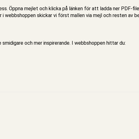
adress. Öppna mejlet och klicka på länken för att ladda ner PDF-fil
r i webbshoppen skickar vi först
mallen
via mejl och resten av b
e smidigare och mer inspirerande. I webbshoppen hittar du: