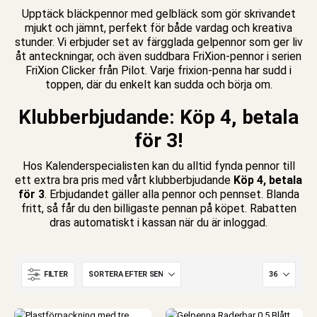
Upptäck bläckpennor med gelbläck som gör skrivandet
mjukt och jämnt, perfekt för både vardag och kreativa
stunder. Vi erbjuder set av färgglada gelpennor som ger liv
åt anteckningar, och även suddbara FriXion-pennor i serien
FriXion Clicker från Pilot. Varje frixion-penna har sudd i
toppen, där du enkelt kan sudda och börja om.
Klubberbjudande: Köp 4, betala
för 3!
Hos Kalenderspecialisten kan du alltid fynda
pennor
till
ett extra bra pris med vårt klubberbjudande
Köp 4, betala
för 3
. Erbjudandet gäller alla pennor och pennset. Blanda
fritt, så får du den billigaste pennan på köpet. Rabatten
dras automatiskt i kassan när du är inloggad.
e
FILTER