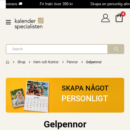
 leverans 🚚
Fri frakt över 399 kr
Skapa en personlig alm
0
Shop
Hem och Kontor
Pennor
Gelpennor
SKAPA NÅGOT
PERSONLIGT
Gelpennor