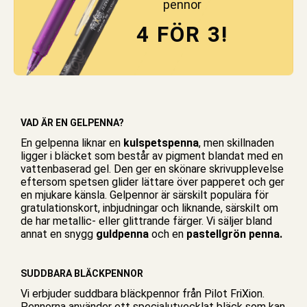
pennor
4 FÖR 3!
VAD ÄR EN GELPENNA?
En gelpenna liknar en
kulspetspenna
, men skillnaden
ligger i bläcket som består av pigment blandat med en
vattenbaserad gel. Den ger en skönare skrivupplevelse
eftersom spetsen glider lättare över papperet och ger
en mjukare känsla. Gelpennor är särskilt populära för
gratulationskort, inbjudningar och liknande, särskilt om
de har metallic- eller glittrande färger. Vi säljer bland
annat en snygg
guldpenna
och en
pastellgrön penna.
SUDDBARA BLÄCKPENNOR
Vi erbjuder suddbara bläck
pennor
från Pilot FriXion.
Pennorna använder ett specialutvecklat bläck som kan