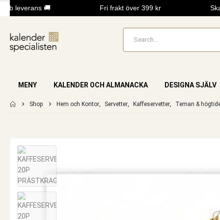
bb leverans 🚚
Fri frakt över 399 kr
Skap
MENY
KALENDER OCH ALMANACKA
DESIGNA SJÄLV
Shop
Hem och Kontor
,
Servetter
,
Kaffeservetter
,
Teman & högtide