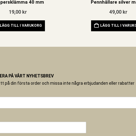
persklämma 40 mm
Pennhållare silver m
19,00
kr
49,00
kr
LÄGG TILL I VARUKORG
LÄGG TILL I VARU
RA PÅ VÅRT NYHETSBREV
tt på din första order och missa inte några erbjudanden eller rabatter