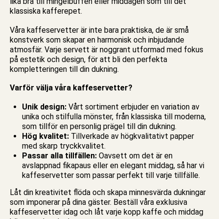
lika bra till mingelbuffén eller middagen som till det
klassiska kafferepet.
Våra kaffeservetter är inte bara praktiska, de är små
konstverk som skapar en harmonisk och inbjudande
atmosfär. Varje
servett
är noggrant utformad med fokus
på estetik och design, för att bli den perfekta
kompletteringen till din dukning.
Varför välja våra kaffeservetter?
Unik design:
Vårt sortiment erbjuder en variation av
unika och stilfulla mönster, från klassiska till moderna,
som tillför en personlig prägel till din dukning.
Hög kvalitet:
Tillverkade av högkvalitativt papper
med skarp tryckkvalitet.
Passar alla tillfällen:
Oavsett om det är en
avslappnad fikapaus eller en elegant middag, så har vi
kaffeservetter som passar perfekt till varje tillfälle.
Låt din kreativitet flöda och skapa minnesvärda dukningar
som imponerar på dina gäster. Beställ våra exklusiva
kaffeservetter idag och låt varje kopp kaffe och middag