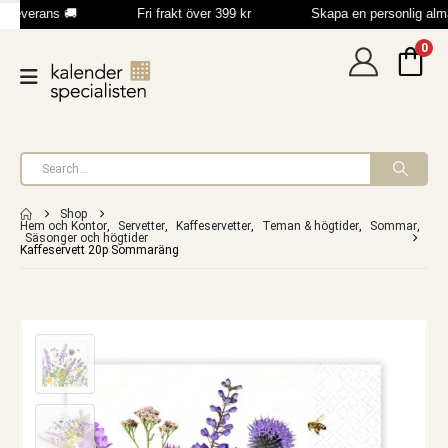
 leverans 🚚
Fri frakt över 399 kr
Skapa en personlig alm
0
Shop
Hem och Kontor
,
Servetter
,
Kaffeservetter
,
Teman & högtider
,
Sommar
,
Säsonger och högtider
Kaffeservett 20p Sommaräng