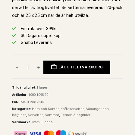
servetter av hög kvalitet. Servetterna levereras i 20-pack
och är 25 x 25 cm när de är helt utvikta.
Fri frakt över 399kr
30 Dagars öppet köp
Snabb Leverans
LÄGG TILL I VARUKORG
Tillgänglighet:
I lager
Artikelnr:
1000-1098-90
EAN
:
7340119817544
Kategorier:
Hem och Kontor
,
Kaffeservetter
,
Säsonger och
högtider
,
Servetter
,
Sommar
,
Teman & högtider
Varumärke:
Ivars i Lanna