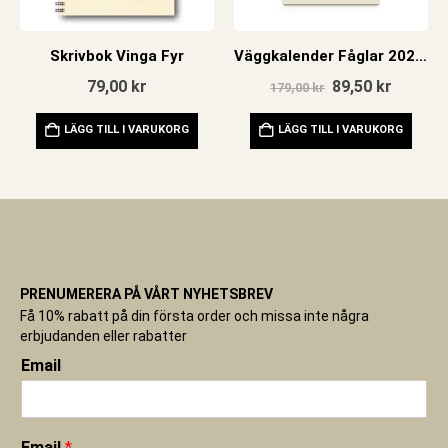
Skrivbok Vinga Fyr
Väggkalender Fåglar 2026 Finsk
Det
Det
79,00
kr
89,50
kr
179,00
kr
ursprungliga
nuvara
priset
priset
LÄGG TILL I VARUKORG
LÄGG TILL I VARUKORG
var:
är:
179,00 kr.
89,50 kr
PRENUMERERA PÅ VÅRT NYHETSBREV
Få 10% rabatt på din första order och missa inte några
erbjudanden eller rabatter
Email
Email
*