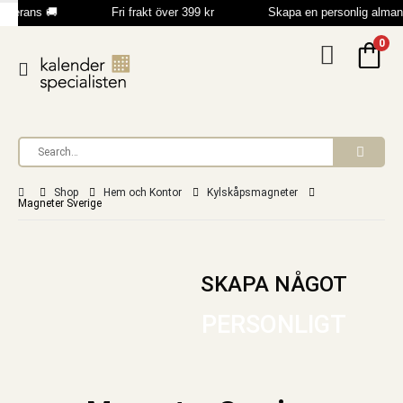
verans 🚚
Fri frakt över 399 kr
Skapa en personlig almana
0
Shop
Hem och Kontor
Kylskåpsmagneter
Magneter Sverige
SKAPA NÅGOT
PERSONLIGT