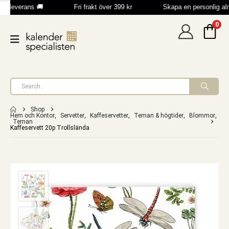
b leverans 🚚
Fri frakt över 399 kr
Skapa en personlig al
0
Shop
Hem och Kontor
,
Servetter
,
Kaffeservetter
,
Teman & högtider
,
Blommor
,
Teman
Kaffeservett 20p Trollslända