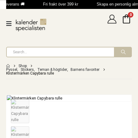
b leverans 🚚
Fri frakt över 399 kr
Skapa en personlig al
0
Shop
Pyssel
,
Stickers
,
Teman & högtider
,
Barnens favoriter
Klistermärken Capybara rulle