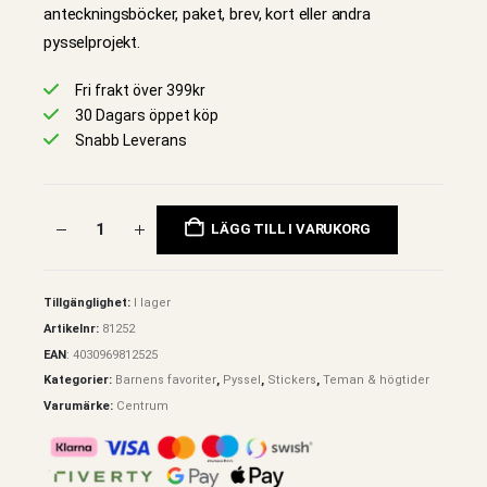
anteckningsböcker, paket, brev, kort eller andra
pysselprojekt.
Fri frakt över 399kr
30 Dagars öppet köp
Snabb Leverans
LÄGG TILL I VARUKORG
Tillgänglighet:
I lager
Artikelnr:
81252
EAN
:
4030969812525
Kategorier:
Barnens favoriter
,
Pyssel
,
Stickers
,
Teman & högtider
Varumärke:
Centrum