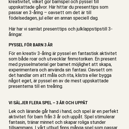
kreativitet, vilket gör
barnspel
och
pyssel
till
uppskattade gåvor. Här hittar du presenttips som
passar en 3-åring – oavsett om det är till
födelsedagen, jul eller en annan speciell dag.
Här har vi samlat presenttips och
julklappstips
till 3-
åringar.
PYSSEL FÖR BARN 3 ÅR
För en kreativ 3-åring är pyssel en fantastisk aktivitet
som både roar och utvecklar finmotoriken. En present
med pysselmaterial ger barnet möjlighet att skapa,
experimentera och använda sin fantasi. Oavsett om
det handlar om att
måla och rita
, klistra eller bygga
något eget, är pyssel en av de mest uppskattade
presenterna till en treåring.
VI SÄLJER FLERA SPEL – 3 ÅR OCH UPPÅT
Lek och lärande går hand i hand, och spel är en perfekt
aktivitet för barn från 3 år och uppåt. Spel stimulerar
fantasin, tränar minnet och skapar roliga stunder
tillsammans. I vårt utbud finns många spel som passar