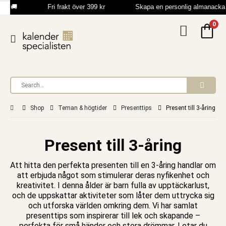
s 🚚
Fri frakt över 399 kr
Skapa en personlig almanacka 
0
Shop
Teman & högtider
Presenttips
Present till 3-åring
Present till 3-åring
Att hitta den perfekta presenten till en 3-åring handlar om
att erbjuda något som stimulerar deras nyfikenhet och
kreativitet. I denna ålder är barn fulla av upptäckarlust,
och de uppskattar aktiviteter som låter dem uttrycka sig
och utforska världen omkring dem. Vi har samlat
presenttips som inspirerar till lek och skapande –
perfekta för små händer och stora drömmar.
Letar du