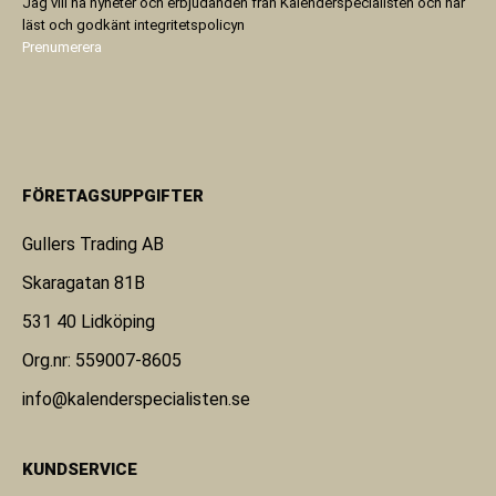
Jag vill ha nyheter och erbjudanden från Kalenderspecialisten och har
läst och godkänt
integritetspolicyn
Prenumerera
FÖRETAGSUPPGIFTER
Gullers Trading AB
Skaragatan 81B
531 40 Lidköping
Org.nr: 559007-8605
info@kalenderspecialisten.se
KUNDSERVICE