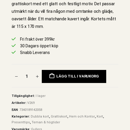
grattiskort med ett glatt och festligt motiv. Det passar
utmärkt när du vill fira någon med omtanke och glädje,
oavsett ålder. Ett matchande kuvert ingår. Kortets mått
är 115 x 170 mm.
Fri frakt över 399kr
30 Dagars öppet köp
Snabb Leverans
LÄGG TILL I VARUKORG
Tillgänglighet:
I lager
Artikelnr:
V269
EAN
:
7340189142058
Kategorier:
Dubbla kort
,
Grattiskort
,
Hem och Kontor
,
Kort
,
Presenttips
,
Teman & högtider
Varumärke:
Gullers