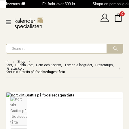
bb leverans 🚚
Fri frakt över 399 kr
Skapa en personlig a
0
Shop
Kort
,
Dubbla kort
,
Hem och Kontor
,
Teman & högtider
,
Presenttips
,
Grattiskort
Kort vikt Grattis på födelsedagen tårta