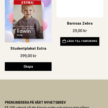
Barnsax Zebra
29,00
kr
LÄGG TILL I VARUKORG
Studentplakat Extra
399,00
kr
Skapa
PRENUMERERA PÅ VÅRT NYHETSBREV
Få 10% rabatt på din första order och missa inte några