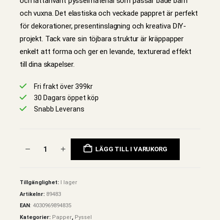
och lättanvänt pysselmaterial som passar både barn
och vuxna. Det elastiska och veckade pappret är perfekt
för dekorationer, presentinslagning och kreativa DIY-
projekt. Tack vare sin töjbara struktur är kräppapper
enkelt att forma och ger en levande, texturerad effekt
till dina skapelser.
Fri frakt över 399kr
30 Dagars öppet köp
Snabb Leverans
LÄGG TILL I VARUKORG
Tillgänglighet:
I lager
Artikelnr:
89483
EAN
:
4030969894835
Kategorier:
Papper
,
Pyssel