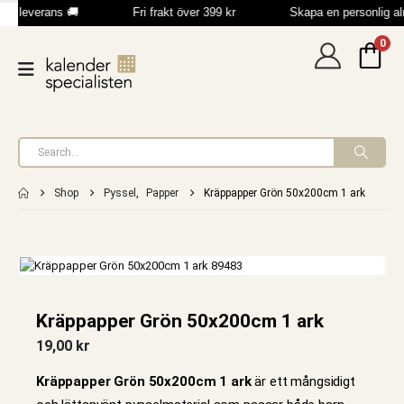
bb leverans 🚚
Fri frakt över 399 kr
Skapa en personlig a
0
Shop
Pyssel
,
Papper
Kräppapper Grön 50x200cm 1 ark
Kräppapper Grön 50x200cm 1 ark
19,00
kr
Kräppapper Grön 50x200cm 1 ark
är ett mångsidigt