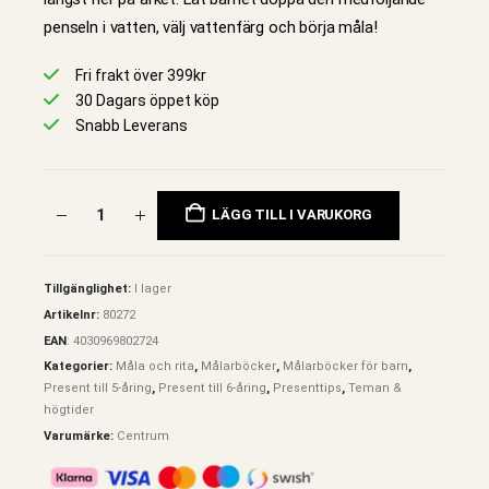
penseln i vatten, välj vattenfärg och börja måla!
Fri frakt över 399kr
30 Dagars öppet köp
Snabb Leverans
LÄGG TILL I VARUKORG
Tillgänglighet:
I lager
Artikelnr:
80272
EAN
:
4030969802724
Kategorier:
Måla och rita
,
Målarböcker
,
Målarböcker för barn
,
Present till 5-åring
,
Present till 6-åring
,
Presenttips
,
Teman &
högtider
Varumärke:
Centrum