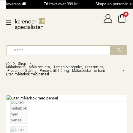
bb leverans 🚚
Fri frakt över 399 kr
Skapa en personlig a
0
Shop
Målarböcker
,
Måla och rita
,
Teman & högtider
,
Presenttips
,
Present till 5-åring
,
Present till 6-åring
,
Målarböcker för barn
Liten målarbok med pensel