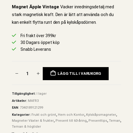
Magnet Äpple Vintage
Vacker inredningsdetalj med
stark magnetisk kraft. Den är lätt att använda och du
kan enkelt flytta runt den på kylskåpsdörren.
Fri frakt över 399kr
30 Dagars öppet köp
Snabb Leverans
LÄGG TILL I VARUKORG
Tillgänglighet:
I lager
Artikelnr:
MAFR3
EAN
:
7340189121299
Kategorier:
Frukt och grönt
,
Hem och Kontor
,
Kylskåpsmagneter
,
Magneter Växter & frukter
,
Present till 60-åring
,
Presenttips
,
Teman
,
Teman & högtider