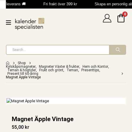
bb leverans 🚚
Fri frakt över 399 kr
Skapa en personlig a
0
Shop
Kylskåpsmagneter
,
Magneter Växter & frukter
,
Hem och Kontor
,
Teman & högtider
,
Frukt och grönt
,
Teman
,
Presenttips
,
Present till 60-åring
Magnet Äpple Vintage
Magnet Äpple Vintage
55,00
kr