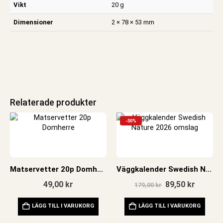
Vikt
20 g
Dimensioner
2 × 78 × 53 mm
Relaterade produkter
-50%
Matservetter 20p Domherre
Väggkalender Swedish Nature 2026
Det
Det
49,00
kr
89,50
kr
179,00
kr
ursprungliga
nuvara
priset
priset
LÄGG TILL I VARUKORG
LÄGG TILL I VARUKORG
var:
är:
179,00 kr.
89,50 kr