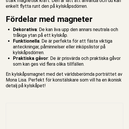
stark
magnetisk
kraft. Den är lätt att använda och du kan
enkelt flytta runt den på kylskåpsdörren.
Fördelar med magneter
Dekorativa
: De kan liva upp den annars neutrala och
tråkiga ytan på ett kylskåp.
Funktionella
: De är perfekta för att fästa viktiga
anteckningar, påminnelser eller inköpslistor på
kylskåpsdörren.
Praktiska gåvor
: De är prisvärda och praktiska gåvor
som kan ges vid flera olika tillfällen.
En kylskåpsmagnet med det världsberömda porträttet av
Mona Lisa. Perfekt för konstälskare som vill ha en ikonisk
detalj på kylskåpet!