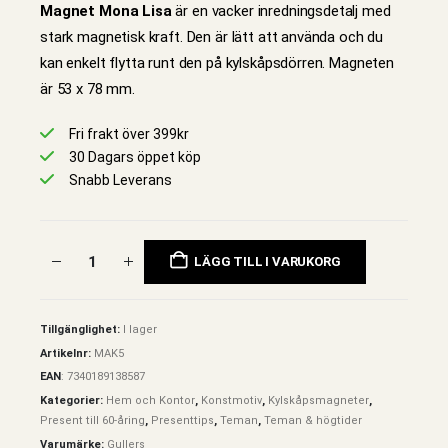
Magnet Mona Lisa
är en vacker inredningsdetalj med
stark magnetisk kraft. Den är lätt att använda och du
kan enkelt flytta runt den på kylskåpsdörren. Magneten
är 53 x 78 mm.
Fri frakt över 399kr
30 Dagars öppet köp
Snabb Leverans
LÄGG TILL I VARUKORG
Tillgänglighet:
I lager
Artikelnr:
MAK5
EAN
:
7340189138587
Kategorier:
Hem och Kontor
,
Konstmotiv
,
Kylskåpsmagneter
,
Present till 60-åring
,
Presenttips
,
Teman
,
Teman & högtider
Varumärke:
Gullers