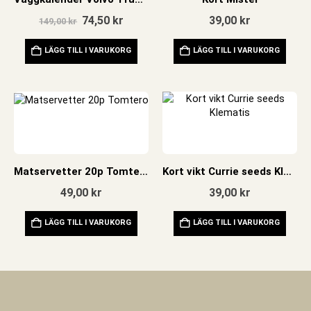
Det
Det
74,50
kr
39,00
kr
149,00
kr
ursprungliga
nuvarande
priset
priset
LÄGG TILL I VARUKORG
LÄGG TILL I VARUKORG
var:
är:
149,00 kr.
74,50 kr.
Matservetter 20p Tomtero
Kort vikt Currie seeds Klematis
49,00
kr
39,00
kr
LÄGG TILL I VARUKORG
LÄGG TILL I VARUKORG