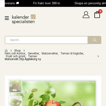
b leverans 🚚
Fri frakt över 399 kr
Skapa en personlig al
0
Shop
Hem och Kontor
,
Servetter
,
Matservetter
,
Teman & högtider
,
Frukt och grönt
,
Teman
Matservett 20p Äpplekorg ny