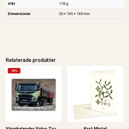
Vikt
118 g
Dimensioner
20 × 165 × 165 mm
Relaterade produkter
-50%
Väggkalender Volvo Trucks 2026
Kort Mistel