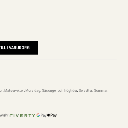
ILL I VARUKORG
or
,
Matservetter
,
Mors dag
,
Säsonger och högtider
,
Servetter
,
Sommar
,