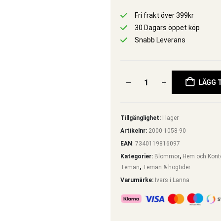
Fri frakt över 399kr
30 Dagars öppet köp
Snabb Leverans
LÄGG T
Tillgänglighet:
I lager
Artikelnr:
2000-1058-90
EAN
:
7340119816097
Kategorier:
Blommor
,
Hem och Kont
Teman
,
Teman & högtider
Varumärke:
Ivars i Lanna