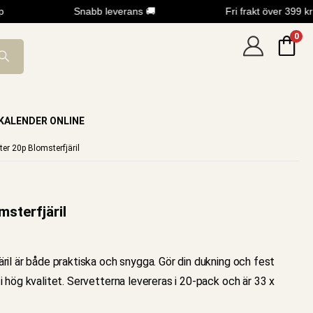
Snabb leverans 🚚
Fri frakt över 399 kr
0
KALENDER ONLINE
ter 20p Blomsterfjäril
sterfjäril
il är både praktiska och snygga. Gör din dukning och fest
 hög kvalitet. Servetterna levereras i 20-pack och är 33 x