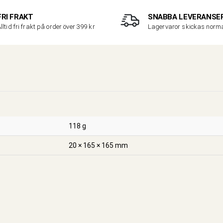
FRI FRAKT
SNABBA LEVERANSE
lltid fri frakt på order över 399 kr
Lagervaror skickas nor
118 g
20 × 165 × 165 mm