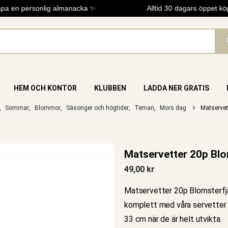
a en personlig almanacka ✨
Alltid 30 dagars öppet köp
HEM OCH KONTOR
KLUBBEN
LADDA NER GRATIS
,
Sommar
,
Blommor
,
Säsonger och högtider
,
Teman
,
Mors dag
Matservet
Matservetter 20p Blom
49,00
kr
Matservetter 20p Blomsterfjär
komplett med våra servetter i
33 cm när de är helt utvikta.