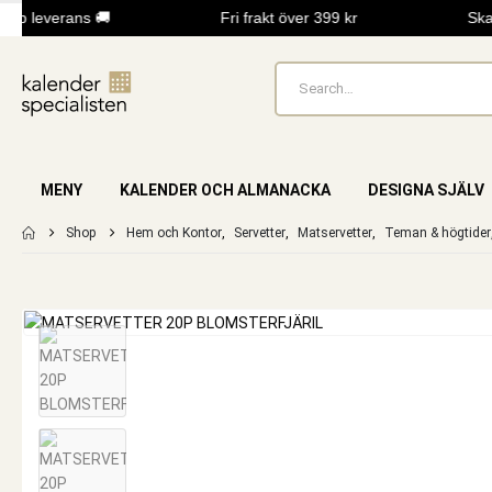
bb leverans 🚚
Fri frakt över 399 kr
Skap
MENY
KALENDER OCH ALMANACKA
DESIGNA SJÄLV
Shop
Hem och Kontor
,
Servetter
,
Matservetter
,
Teman & högtider