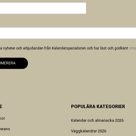
 ha nyheter och erbjudanden från Kalenderspecialisten och har läst och godkänt
inte
UMERERA
E
POPULÄRA KATEGORIER
kor
Kalender och almanacka 2026
verans
Väggkalendrar 2026