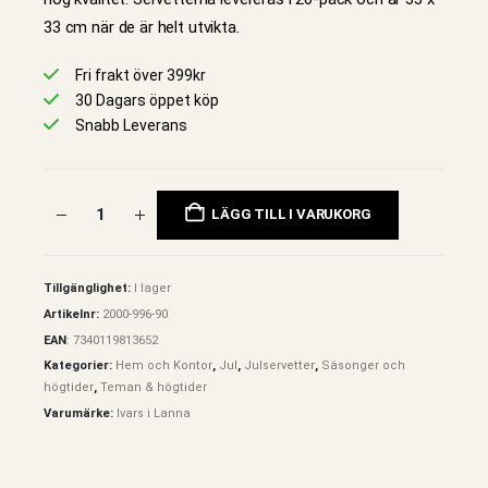
33 cm när de är helt utvikta.
Fri frakt över 399kr
30 Dagars öppet köp
Snabb Leverans
LÄGG TILL I VARUKORG
Tillgänglighet:
I lager
Artikelnr:
2000-996-90
EAN
:
7340119813652
Kategorier:
Hem och Kontor
,
Jul
,
Julservetter
,
Säsonger och
högtider
,
Teman & högtider
Varumärke:
Ivars i Lanna