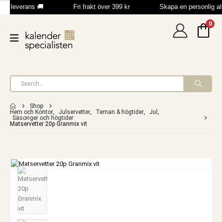
bb leverans 🚚
Fri frakt över 399 kr
Skapa en personlig a
0
Shop
Hem och Kontor
,
Julservetter
,
Teman & högtider
,
Jul
,
Säsonger och högtider
Matservetter 20p Granmix vit