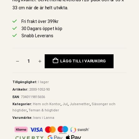
33 cm när de är helt utvikta.
Fri frakt över 399kr
30 Dagars öppet köp
Snabb Leverans
LÄGG TILL I VARUKORG
Tillgänglighet:
I lager
Artikelnr:
2000-1052-90
EAN
:
7340119815656
Kategorier:
Hem och Kontor
,
Jul
,
Julservetter
,
Säsonger och
högtider
,
Teman & högtider
Varumärke:
Ivars i Lanna