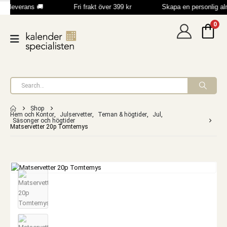
b leverans 🚚
Fri frakt över 399 kr
Skapa en personlig a
0
Shop
Hem och Kontor
,
Julservetter
,
Teman & högtider
,
Jul
,
Säsonger och högtider
Matservetter 20p Tomtemys