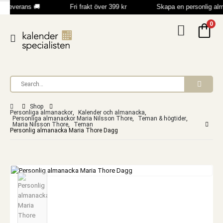
b leverans 🚚
Fri frakt över 399 kr
Skapa en personlig al
0
Shop
Personliga almanackor
,
Kalender och almanacka
,
Personliga almanackor Maria Nilsson Thore
,
Teman & högtider
,
Maria Nilsson Thore
,
Teman
Personlig almanacka Maria Thore Dagg