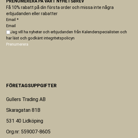
PRENUMERERA PÅ VÅRT NYHETSBREV
Få 10% rabatt på din första order och missa inte några
erbjudanden eller rabatter
Email
*
Email
Jag vill ha nyheter och erbjudanden från Kalenderspecialisten och
har läst och godkänt
integritetspolicyn
Prenumerera
FÖRETAGSUPPGIFTER
Gullers Trading AB
Skaragatan 81B
531 40 Lidköping
Org.nr: 559007-8605