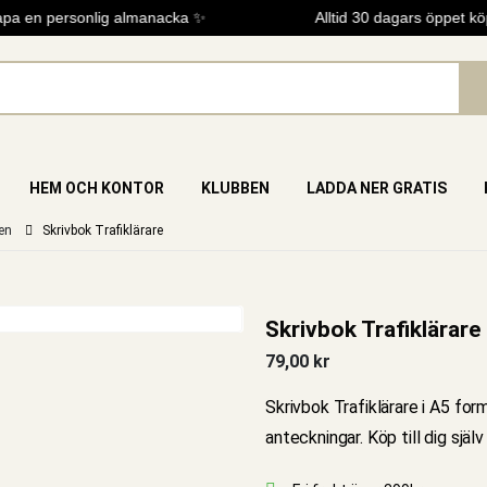
a en personlig almanacka ✨
Alltid 30 dagars öppet köp
HEM OCH KONTOR
KLUBBEN
LADDA NER GRATIS
en
Skrivbok Trafiklärare
Skrivbok Trafiklärare
79,00
kr
Skrivbok Trafiklärare i A5 for
anteckningar. Köp till dig själ