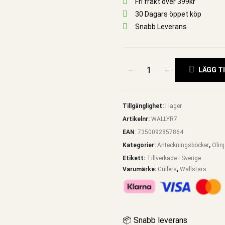
Fri frakt över 399kr
30 Dagars öppet köp
Snabb Leverans
LÄGG TI
Tillgänglighet:
I lager
Artikelnr:
WALLYR7
EAN
:
7350092857864
Kategorier:
Anteckningsböcker
,
Olin
Etikett:
Tillverkade i Sverige
Varumärke:
Gullers
,
Wallstars
📦 Snabb leverans