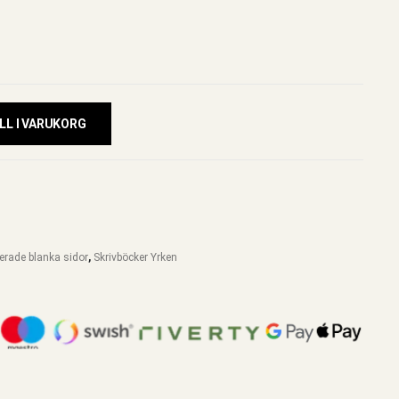
LL I VARUKORG
jerade blanka sidor
,
Skrivböcker Yrken