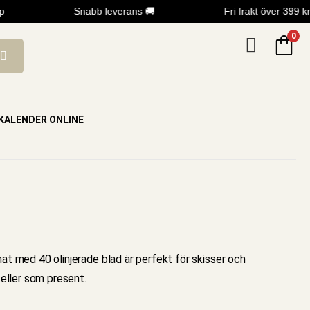
Snabb leverans 🚚
Fri frakt över 399 kr
0
KALENDER ONLINE
mat med 40 olinjerade blad är perfekt för skisser och
v eller som present.