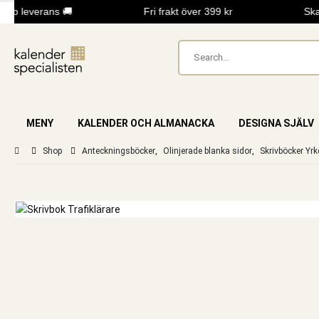
b leverans 🚚
Fri frakt över 399 kr
Skap
MENY
KALENDER OCH ALMANACKA
DESIGNA SJÄLV
Shop
Anteckningsböcker
,
Olinjerade blanka sidor
,
Skrivböcker Yrk