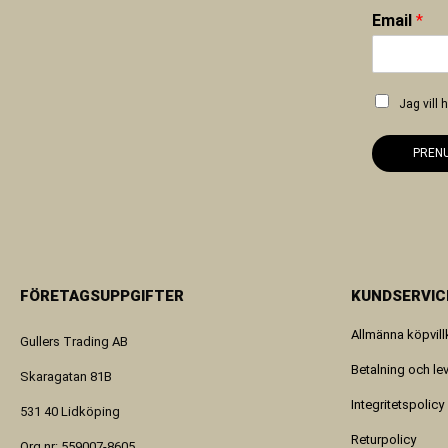
Email
*
Jag vill
PREN
FÖRETAGSUPPGIFTER
KUNDSERVIC
Allmänna köpvill
Gullers Trading AB
Betalning och le
Skaragatan 81B
Integritetspolicy
531 40 Lidköping
Returpolicy
Org.nr: 559007-8605