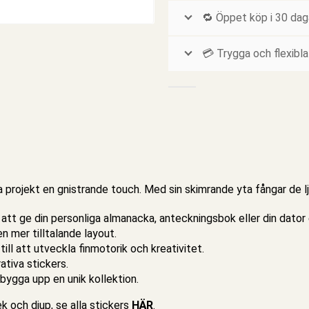
🔁 Öppet köp i 30 dag
💳 Trygga och flexibla
a projekt en gnistrande touch. Med sin skimrande yta fångar de lj
 att ge din
personliga almanacka
,
anteckningsbok
eller din dator
en mer tilltalande layout.
r till att utveckla finmotorik och kreativitet.
ativa stickers.
bygga upp en unik kollektion.
lek och djup,
se alla stickers
HÄR
.