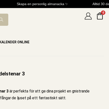
Skapa en personlig almanacka ✨
Alltid 30 da
0
KALENDER ONLINE
delstenar 3
nar 3
är perfekta för att ge dina projekt en gnistrande
ångar de ljuset på ett fantastiskt sätt.