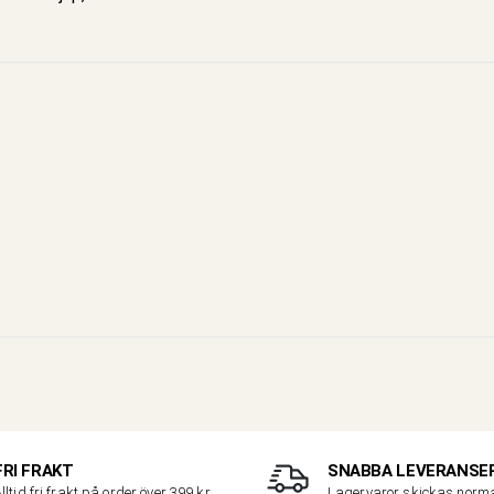
FRI FRAKT
SNABBA LEVERANSE
lltid fri frakt på order över 399 kr
Lagervaror skickas nor