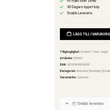
Fri frakt över 399kr
30 Dagars öppet köp
Snabb Leverans
LÄGG TILL I VARUKORG
Tillgänglighet:
Endast 1 kvar i lager
Artikelnr:
80960
EAN
:
4030969809600
Kategorier:
Barnens favoriter
,
Pysse
Varumärke:
Centrum
📦 Snabb leverans