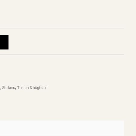
l
,
Stickers
,
Teman & högtider