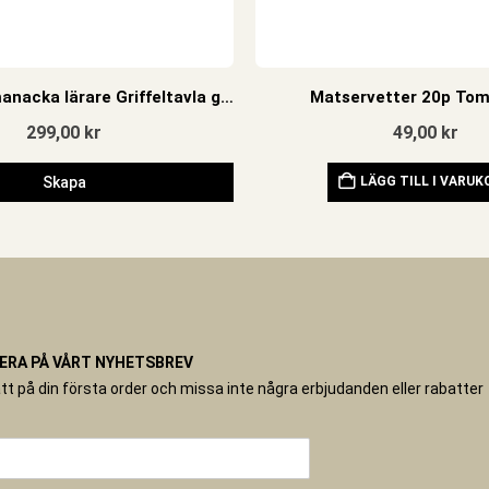
Personlig almanacka lärare Griffeltavla grön
Matservetter 20p To
299,00
kr
49,00
kr
Skapa
LÄGG TILL I VARU
RA PÅ VÅRT NYHETSBREV
tt på din första order och missa inte några erbjudanden eller rabatter