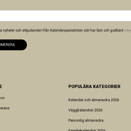
 ha nyheter och erbjudanden från Kalenderspecialisten och har läst och godkänt
inte
UMERERA
E
POPULÄRA KATEGORIER
kor
Kalender och almanacka 2026
verans
Väggkalendrar 2026
Personlig almanacka
Familjekalendrar 2026