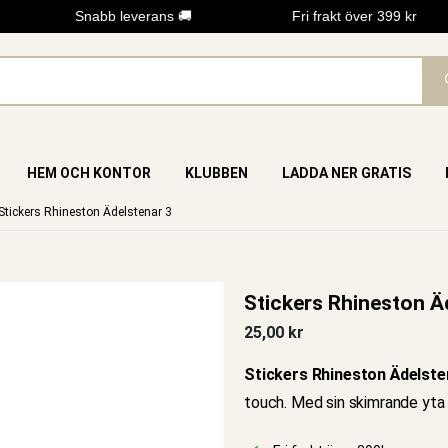
Snabb leverans 🚚
Fri frakt över 399 kr
HEM OCH KONTOR
KLUBBEN
LADDA NER GRATIS
Stickers Rhineston Ädelstenar 3
Stickers Rhineston Ä
25,00
kr
Stickers Rhineston Ädelste
touch. Med sin skimrande yta f