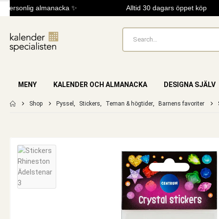
personlig almanacka ✨
Alltid 30 dagars öppet köp
MENY
KALENDER OCH ALMANACKA
DESIGNA SJÄLV
Shop
Pyssel
,
Stickers
,
Teman & högtider
,
Barnens favoriter