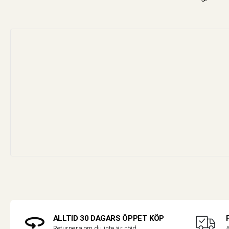
ALLTID 30 DAGARS ÖPPET KÖP
A
Returnera om du inte är nöjd