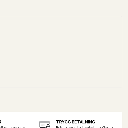
R
TRYGG BETALNING
malt samma dag
Betala tryggt och enkelt via Klarna