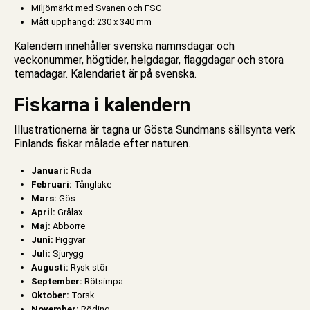
Miljömärkt med Svanen och FSC
Mått upphängd: 230 x 340 mm
Kalendern innehåller svenska namnsdagar och
veckonummer, högtider, helgdagar, flaggdagar och stora
temadagar. Kalendariet är på svenska.
Fiskarna i kalendern
Illustrationerna är tagna ur Gösta Sundmans sällsynta verk
Finlands fiskar målade efter naturen.
Januari:
Ruda
Februari:
Tånglake
Mars:
Gös
April:
Grålax
Maj:
Abborre
Juni:
Piggvar
Juli:
Sjurygg
Augusti:
Rysk stör
September:
Rötsimpa
Oktober:
Torsk
November:
Röding