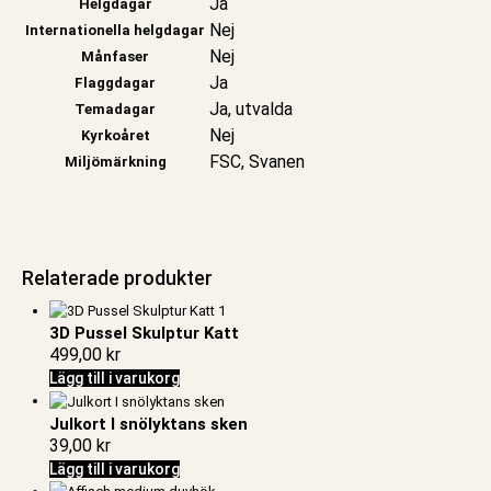
Ja
Helgdagar
Nej
Internationella helgdagar
Nej
Månfaser
Ja
Flaggdagar
Ja, utvalda
Temadagar
Nej
Kyrkoåret
FSC, Svanen
Miljömärkning
Relaterade produkter
3D Pussel Skulptur Katt
499,00
kr
Lägg till i varukorg
Julkort I snölyktans sken
39,00
kr
Lägg till i varukorg