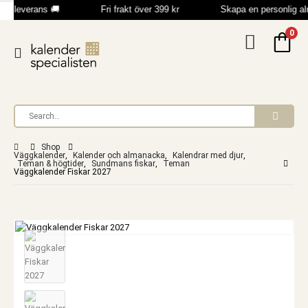
b leverans 🚚
Fri frakt över 399 kr
Skapa en personlig a
0
Shop
Väggkalender
,
Kalender och almanacka
,
Kalendrar med djur
,
Teman & högtider
,
Sundmans fiskar
,
Teman
Väggkalender Fiskar 2027