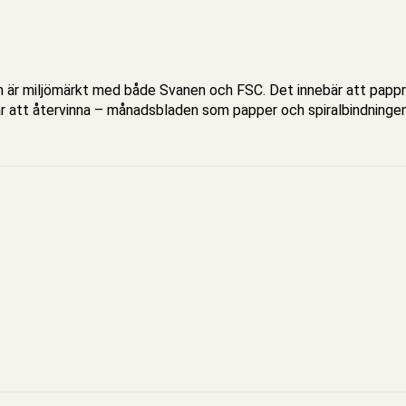
ch är miljömärkt med både Svanen och FSC. Det innebär att papp
r att återvinna – månadsbladen som papper och spiralbindninge