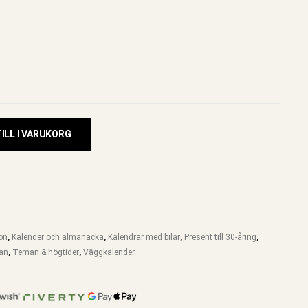
ILL I VARUKORG
on
,
Kalender och almanacka
,
Kalendrar med bilar
,
Present till 30-åring
,
an
,
Teman & högtider
,
Väggkalender