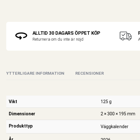
ALLTID 30 DAGARS ÖPPET KÖP
A
Returnera om du inte är nöjd
YTTERLIGARE INFORMATION
RECENSIONER
Vikt
125 g
Dimensioner
2 × 300 × 195 mm
Produkttyp
Väggkalender
År
2026