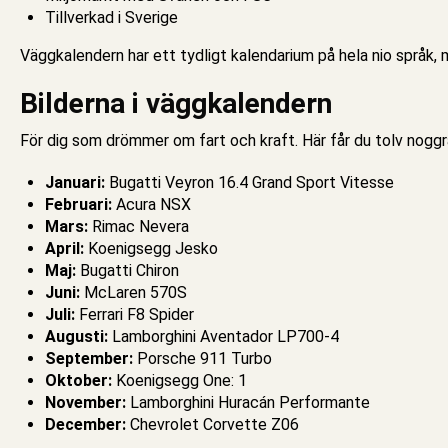
Tillverkad i Sverige
Väggkalendern
har ett tydligt kalendarium på hela nio språk
Bilderna i väggkalendern
För dig som drömmer om fart och kraft. Här får du tolv noggra
Januari:
Bugatti Veyron 16.4 Grand Sport Vitesse
Februari:
Acura NSX
Mars:
Rimac Nevera
April:
Koenigsegg Jesko
Maj:
Bugatti Chiron
Juni:
McLaren 570S
Juli:
Ferrari F8 Spider
Augusti:
Lamborghini Aventador LP700-4
September:
Porsche 911 Turbo
Oktober:
Koenigsegg One: 1
November:
Lamborghini Huracán Performante
December:
Chevrolet Corvette Z06