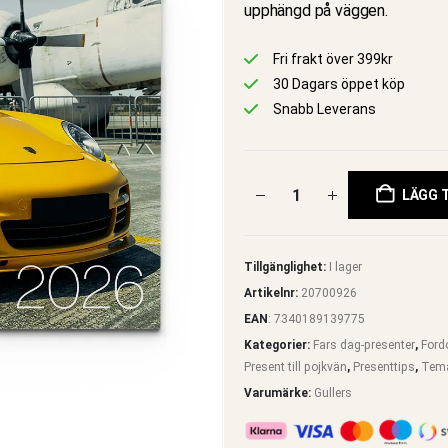
upphängd på väggen.
Fri frakt över 399kr
30 Dagars öppet köp
Snabb Leverans
LÄGG T
Tillgänglighet:
I lager
Artikelnr:
20700926
EAN
:
7340189139775
Kategorier:
Fars dag-presenter
,
Ford
Present till pojkvän
,
Presenttips
,
Tem
Varumärke:
Gullers