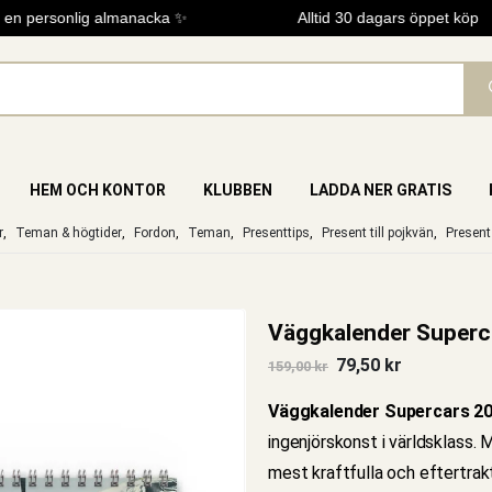
n personlig almanacka ✨
Alltid 30 dagars öppet köp
HEM OCH KONTOR
KLUBBEN
LADDA NER GRATIS
r
,
Teman & högtider
,
Fordon
,
Teman
,
Presenttips
,
Present till pojkvän
,
Present 
Väggkalender Superc
Det
Det
79,50
kr
159,00
kr
ursprungliga
nuvarande
priset
priset
Väggkalender Supercars 2
var:
är:
159,00 kr.
79,50 kr.
ingenjörskonst i världsklass. 
mest kraftfulla och eftertra