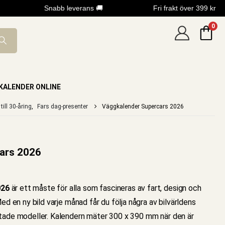
Snabb leverans 🚚
Fri frakt över 399 kr
0
KALENDER ONLINE
till 30-åring
,
Fars dag-presenter
Väggkalender Supercars 2026
ars 2026
026
är ett måste för alla som fascineras av fart, design och
Med en ny bild varje månad får du följa några av bilvärldens
ktade modeller. Kalendern mäter 300 x 390 mm när den är