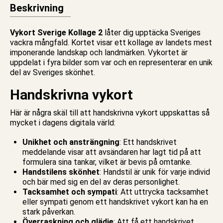
Beskrivning
Vykort Sverige Kollage 2
låter dig upptäcka Sveriges
vackra mångfald. Kortet visar ett kollage av landets mest
imponerande landskap och landmärken. Vykortet är
uppdelat i fyra bilder som var och en representerar en unik
del av Sveriges skönhet.
Handskrivna vykort
Här är några skäl till att handskrivna
vykort
uppskattas så
mycket i dagens digitala värld:
Unikhet och ansträngning
: Ett handskrivet
meddelande visar att avsändaren har lagt tid på att
formulera sina tankar, vilket är bevis på omtanke.
Handstilens skönhet
: Handstil är unik för varje individ
och bär med sig en del av deras personlighet.
Tacksamhet och sympati
: Att uttrycka tacksamhet
eller sympati genom ett handskrivet vykort kan ha en
stark påverkan.
Överraskning och glädje
: Att få ett handskrivet