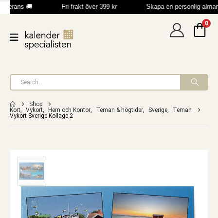
everans 🚚
Fri frakt över 399 kr
Skapa en personlig alma
0
Shop
Kort
,
Vykort
,
Hem och Kontor
,
Teman & högtider
,
Sverige
,
Teman
Vykort Sverige Kollage 2