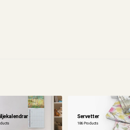
ljekalendrar
Servetter
oducts
186 Products