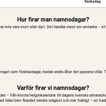
Vecko­dag
Hur firar man namnsdagar?
nte vara stort eller dyrt. Det handlar mest om omtanke – ett s
 troget som födelsedagar, medan andra låter det passera stilla. Tr
Varför firar vi namnsdagar?
iden – från kristna helgonkalendrar till dagens svenska almanacka.
 tiden blev firandet mindre religiöst och mer folkligt – en tra