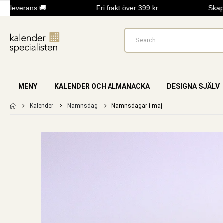
leverans 🚚
Fri frakt över 399 kr
Skapa 
MENY
KALENDER OCH ALMANACKA
DESIGNA SJÄLV
Kalender
Namnsdag
Namnsdagar i maj