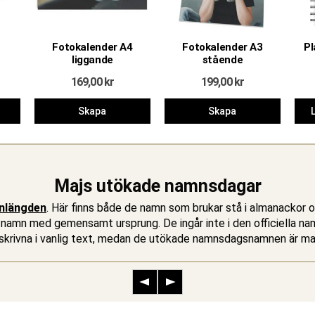
Fotokalender A4
Fotokalender A3
Pl
liggande
stående
169,00
kr
199,00
kr
Skapa
Skapa
L
Majs utökade namnsdagar
nlängden
. Här finns både de namn som brukar stå i almanackor 
r namn med gemensamt ursprung. De ingår inte i den officiella na
en skrivna i vanlig text, medan de utökade namnsdagsnamnen är 