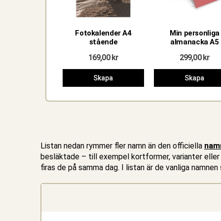
Fotokalender A4
Min personliga
stående
almanacka A5
169,00
kr
299,00
kr
Skapa
Skapa
Listan nedan rymmer fler namn än den officiella
nam
besläktade – till exempel kortformer, varianter elle
firas de på samma dag. I listan är de vanliga namn