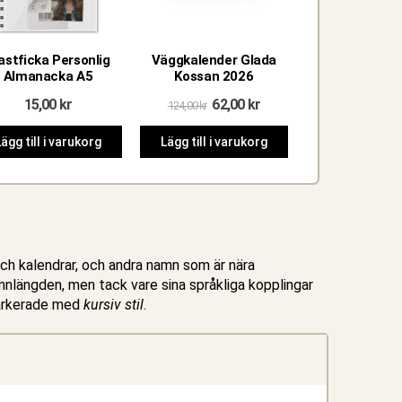
astficka Personlig
Väggkalender Glada
Fotokalend
Almanacka A5
Kossan 2026
liggand
Det
Det
15,00
kr
62,00
kr
199,00
k
124,00
kr
ursprungliga
nuvarande
priset
priset
ägg till i varukorg
Lägg till i varukorg
Skapa
var:
är:
124,00 kr.
62,00 kr.
och kalendrar, och andra namn som är nära
mnlängden, men tack vare sina språkliga kopplingar
markerade med
kursiv stil
.