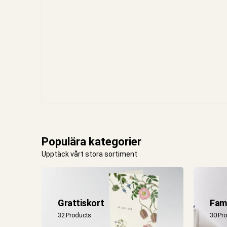
Populära kategorier
Upptäck vårt stora sortiment
Grattiskort
Fami
32 Products
30 Pr