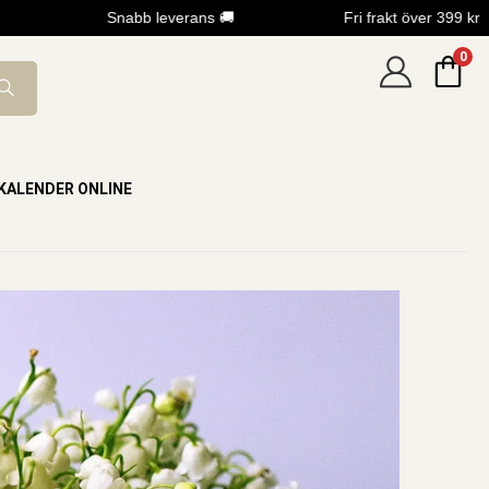
Snabb leverans 🚚
Fri frakt över 399 kr
0
KALENDER ONLINE