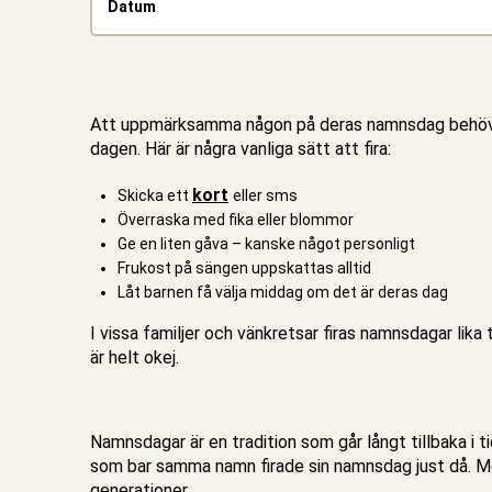
Datum
Att uppmärksamma någon på deras namnsdag behöver i
dagen. Här är några vanliga sätt att fira:
kort
Skicka ett
eller sms
Överraska med fika eller blommor
Ge en liten gåva – kanske något personligt
Frukost på sängen uppskattas alltid
Låt barnen få välja middag om det är deras dag
I vissa familjer och vänkretsar firas namnsdagar lika
är helt okej.
Namnsdagar är en tradition som går långt tillbaka i t
som bar samma namn firade sin namnsdag just då. Med
generationer.