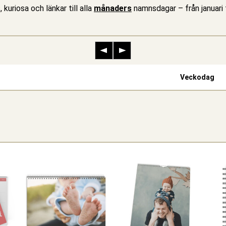
, kuriosa och länkar till alla
månaders
namnsdagar – från januari t
Vecko­dag