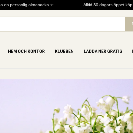
en personlig almanacka ✨
Alltid 30 dagars öppet köp
HEM OCH KONTOR
KLUBBEN
LADDA NER GRATIS