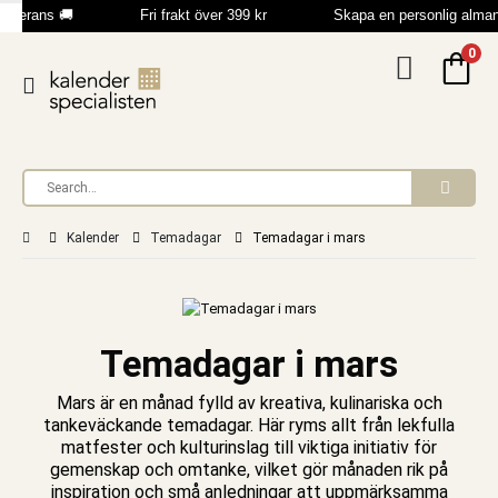
erans 🚚
Fri frakt över 399 kr
Skapa en personlig almanac
0
Kalender
Temadagar
Temadagar i mars
Temadagar i mars
Mars är en månad fylld av kreativa, kulinariska och
tankeväckande temadagar. Här ryms allt från lekfulla
matfester och kulturinslag till viktiga initiativ för
gemenskap och omtanke, vilket gör månaden rik på
inspiration och små anledningar att uppmärksamma