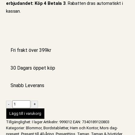
erbjudandet: Köp 4 Betala 3
. Rabatten dras automatiskt i
kassan.
Fri frakt över 399kr
30 Dagars öppet köp
Snabb Leverans
-
+
Lägg till i varukorg
Tillgänglighet:
I lager
Artikelnr:
999012
EAN
:
7340189120803
Kategorier:
Blommor
,
Bordstabletter
,
Hem och Kontor
,
Mors dag-
present
,
Present till 40-åring
,
Presenttips
,
Teman
,
Teman & högtider