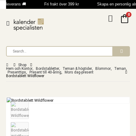
b leverans 🚚
Fri frakt över 399 kr
Skapa en personlig a
0
Shop
Hem och Kontor
,
Bordstabletter
,
Teman & högtider
,
Blommor
,
Teman
,
Presenttips
,
Present till 40-åring
,
Mors dag-present
Bordstablett Wildflower