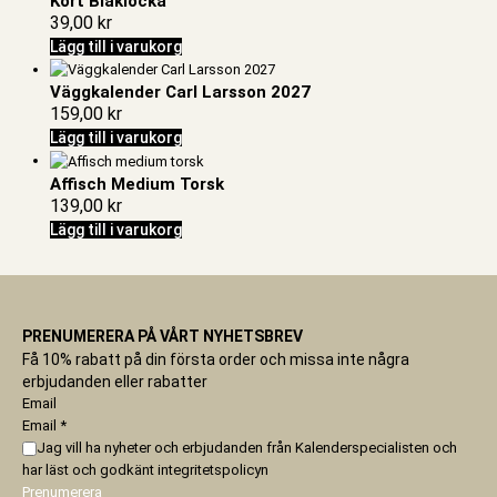
Kort Blåklocka
39,00
kr
Lägg till i varukorg
Väggkalender Carl Larsson 2027
159,00
kr
Lägg till i varukorg
Affisch Medium Torsk
139,00
kr
Lägg till i varukorg
PRENUMERERA PÅ VÅRT NYHETSBREV
Få 10% rabatt på din första order och missa inte några
erbjudanden eller rabatter
Email
Email
*
Jag vill ha nyheter och erbjudanden från Kalenderspecialisten och
har läst och godkänt
integritetspolicyn
Prenumerera