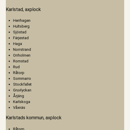
Karlstad, axplock
Herrhagen
Hultsberg
Sjöstad
Färjestad
Haga
Norrstrand
Orrholmen
Romstad
Rud
Råtorp
Sommarro
Stockfallet
Gruvlyckan
Årjäng
Karlskoga
Våxnäs
Karlstads kommun, axplock
Råtorp