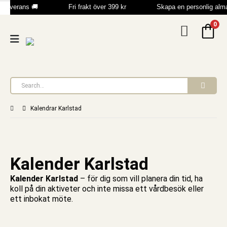
leverans 🚚
Fri frakt över 399 kr
Skapa en personlig alm
0
Kalendrar Karlstad
Kalender Karlstad
Kalender Karlstad
– för dig som vill planera din tid, ha
koll på din aktiveter och inte missa ett vårdbesök eller
ett inbokat möte.