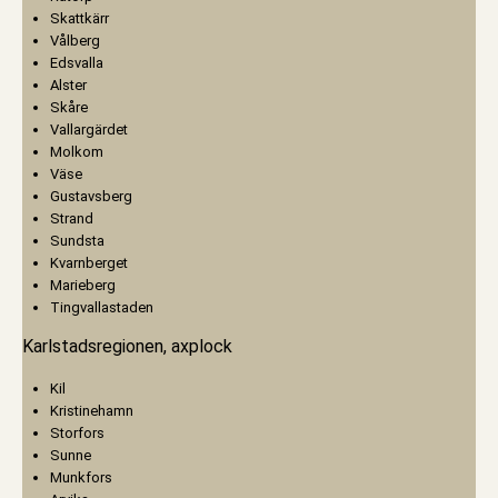
Skattkärr
Vålberg
Edsvalla
Alster
Skåre
Vallargärdet
Molkom
Väse
Gustavsberg
Strand
Sundsta
Kvarnberget
Marieberg
Tingvallastaden
Karlstadsregionen, axplock
Kil
Kristinehamn
Storfors
Sunne
Munkfors