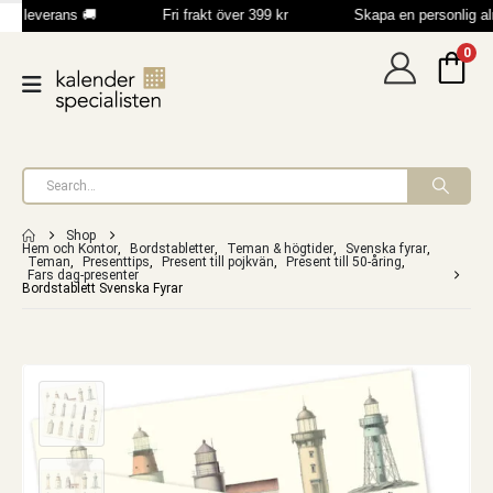
b leverans 🚚
Fri frakt över 399 kr
Skapa en personlig a
0
Shop
Hem och Kontor
,
Bordstabletter
,
Teman & högtider
,
Svenska fyrar
,
Teman
,
Presenttips
,
Present till pojkvän
,
Present till 50-åring
,
Fars dag-presenter
Bordstablett Svenska Fyrar