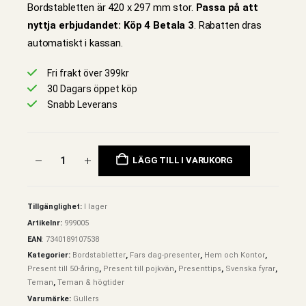
Bordstabletten är 420 x 297 mm stor.
Passa på att
nyttja erbjudandet: Köp 4 Betala 3
. Rabatten dras
automatiskt i kassan.
Fri frakt över 399kr
30 Dagars öppet köp
Snabb Leverans
LÄGG TILL I VARUKORG
Tillgänglighet:
I lager
Artikelnr:
999005
EAN
:
7340189107538
Kategorier:
Bordstabletter
,
Fars dag-presenter
,
Hem och Kontor
,
Present till 50-åring
,
Present till pojkvän
,
Presenttips
,
Svenska fyrar
,
Teman
,
Teman & högtider
Varumärke:
Gullers