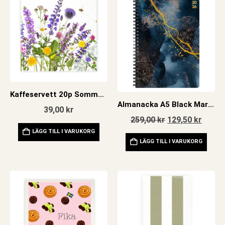
Kaffeservett 20p Sommaräng
Almanacka A5 Black Marble 2026
39,00
kr
Det
Det
259,00
kr
129,50
kr
ursprungliga
nuvar
LÄGG TILL I VARUKORG
priset
priset
LÄGG TILL I VARUKORG
var:
är:
259,00 kr.
129,50