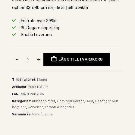
och är 33 x 40 cm när de är helt utvikta.
Fri frakt över 399kr
30 Dagars öppet köp
Snabb Leverans
LÄGG TILL I VARUKORG
Tillgänglighet:
I lager
Artikelnr:
3000-1081-03
EAN
:
7340119817636
Kategorier:
Bufféservetter
,
Hem och Kontor
,
Höst
,
Säsonger och
högtider
,
Servetter
,
Teman & högtider
Varumärke:
Ivars i Lanna