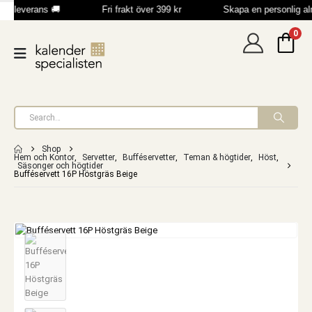
bb leverans 🚚
Fri frakt över 399 kr
Skapa en personlig a
0
Shop
Hem och Kontor
,
Servetter
,
Bufféservetter
,
Teman & högtider
,
Höst
,
Säsonger och högtider
Bufféservett 16P Höstgräs Beige