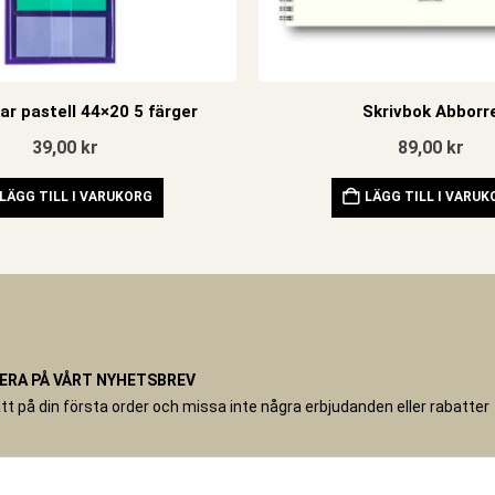
kar pastell 44×20 5 färger
Skrivbok Abborr
39,00
kr
89,00
kr
LÄGG TILL I VARUKORG
LÄGG TILL I VARU
RA PÅ VÅRT NYHETSBREV
tt på din första order och missa inte några erbjudanden eller rabatter