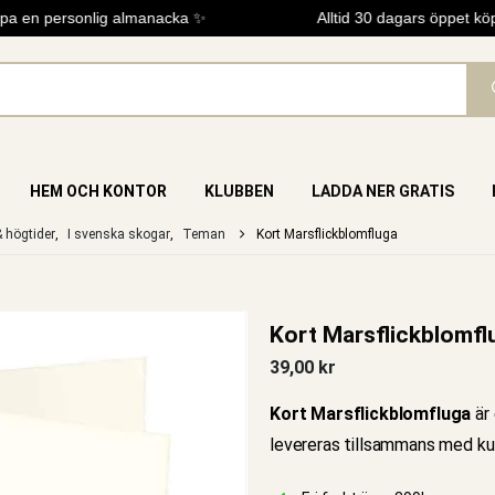
 en personlig almanacka ✨
Alltid 30 dagars öppet köp
HEM OCH KONTOR
KLUBBEN
LADDA NER GRATIS
 högtider
,
I svenska skogar
,
Teman
Kort Marsflickblomfluga
Kort Marsflickblomfl
39,00
kr
Kort Marsflickblomfluga
är 
levereras tillsammans med ku