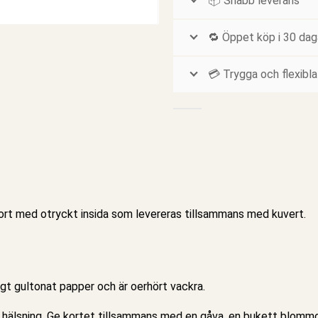
📦 Snabb leverans
🔁 Öppet köp i 30 dag
💳 Trygga och flexibla
ort
med otryckt insida som levereras tillsammans med kuvert.
agt gultonat papper och är oerhört vackra.
 hälsning. Ge kortet tillsammans med en gåva, en bukett blommor,