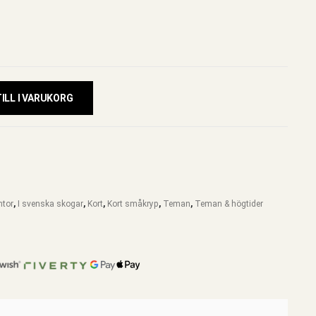
ILL I VARUKORG
ntor
,
I svenska skogar
,
Kort
,
Kort småkryp
,
Teman
,
Teman & högtider