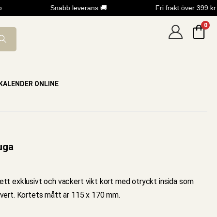
Snabb leverans 🚚
Fri frakt över 399 kr
0
KALENDER ONLINE
uga
ett exklusivt och vackert vikt kort med otryckt insida som
vert. Kortets mått är 115 x 170 mm.