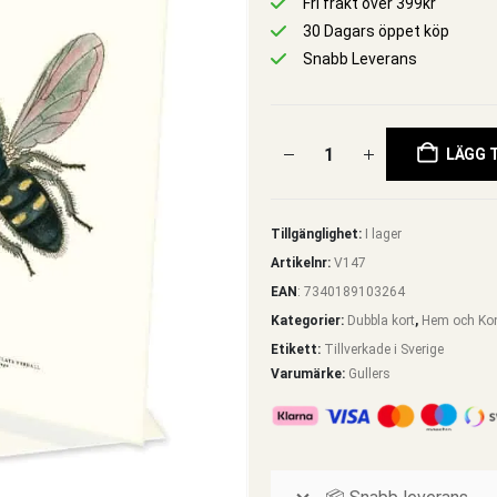
Fri frakt över 399kr
30 Dagars öppet köp
Snabb Leverans
LÄGG T
Tillgänglighet:
I lager
Artikelnr:
V147
EAN
:
7340189103264
Kategorier:
Dubbla kort
,
Hem och Ko
Etikett:
Tillverkade i Sverige
Varumärke:
Gullers