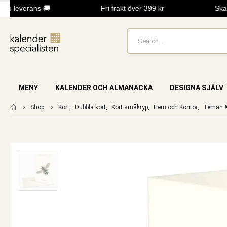
b leverans 🚚
Fri frakt över 399 kr
Skapa
MENY
KALENDER OCH ALMANACKA
DESIGNA SJÄLV
Shop
Kort
,
Dubbla kort
,
Kort småkryp
,
Hem och Kontor
,
Teman &