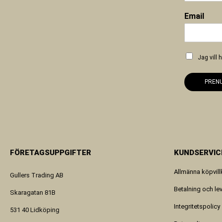
Email
Jag vill
PREN
FÖRETAGSUPPGIFTER
KUNDSERVIC
Allmänna köpvill
Gullers Trading AB
Betalning och le
Skaragatan 81B
Integritetspolicy
531 40 Lidköping