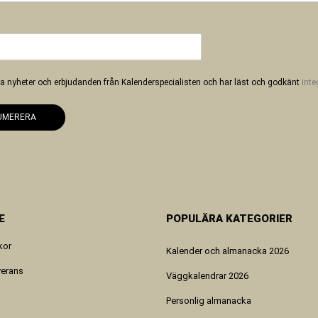
 ha nyheter och erbjudanden från Kalenderspecialisten och har läst och godkänt
inte
UMERERA
E
POPULÄRA KATEGORIER
kor
Kalender och almanacka 2026
verans
Väggkalendrar 2026
Personlig almanacka