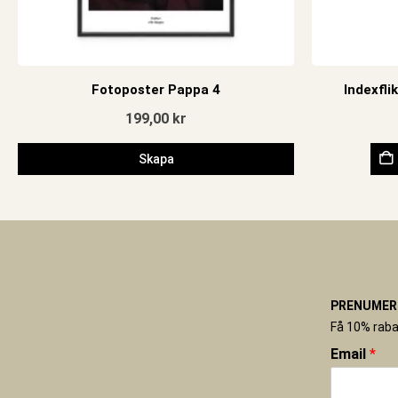
Fotoposter Pappa 4
Indexfli
199,00
kr
Skapa
PRENUMERE
Få 10% raba
Email
*