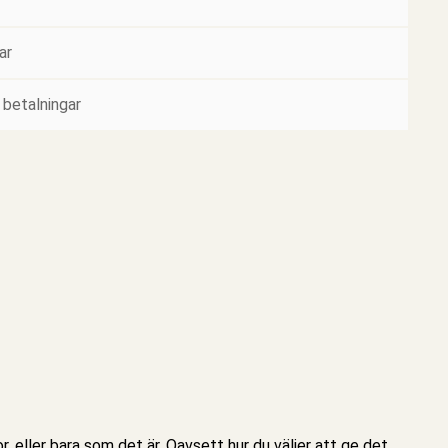
ar
 betalningar
 eller bara som det är. Oavsett hur du väljer att ge det,