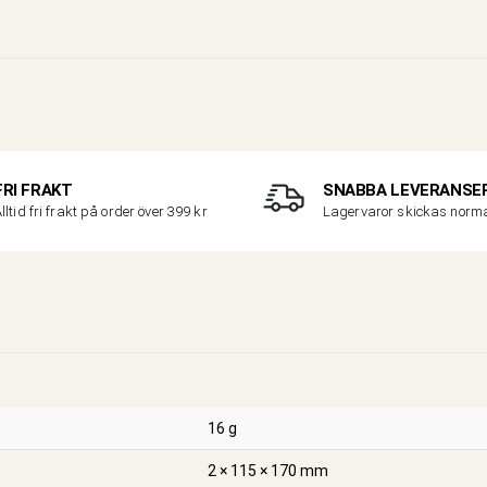
FRI FRAKT
SNABBA LEVERANSE
lltid fri frakt på order över 399 kr
Lagervaror skickas nor
16 g
2 × 115 × 170 mm