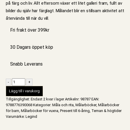
på färg och liv. Allt eftersom växer ett litet galleri fram, fullt av
bilder du själv har färglagt. Målandet blir en stillsam aktivitet att
återvända till när du vill.
Fri frakt över 399kr
30 Dagars öppet köp
Snabb Leverans
-
+
Lägg till i varukorg
Tillgänglighet:
Endast 2 kvar i lager
Artikelnr:
98787
EAN
:
9788776390068
Kategorier:
Måla och rita
,
Målarböcker
,
Målarböcker
för barn
,
Målarböcker för vuxna
,
Present till 6-åring
,
Teman & högtider
Varumärke:
Legind