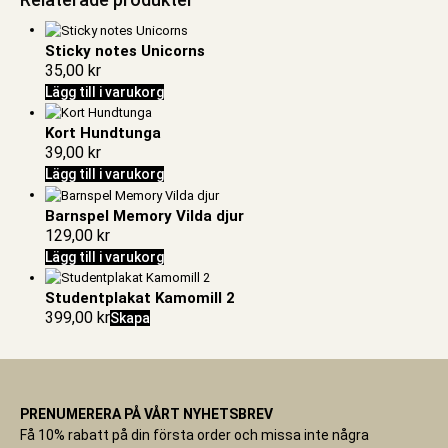
Sticky notes Unicorns
35,00
kr
Lägg till i varukorg
Kort Hundtunga
39,00
kr
Lägg till i varukorg
Barnspel Memory Vilda djur
129,00
kr
Lägg till i varukorg
Studentplakat Kamomill 2
399,00
kr
Skapa
PRENUMERERA PÅ VÅRT NYHETSBREV
Få 10% rabatt på din första order och missa inte några