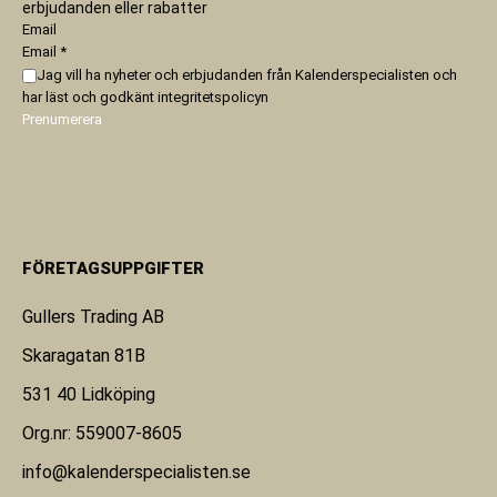
erbjudanden eller rabatter
Email
Email
*
Jag vill ha nyheter och erbjudanden från Kalenderspecialisten och
har läst och godkänt
integritetspolicyn
Prenumerera
FÖRETAGSUPPGIFTER
Gullers Trading AB
Skaragatan 81B
531 40 Lidköping
Org.nr: 559007-8605
info@kalenderspecialisten.se