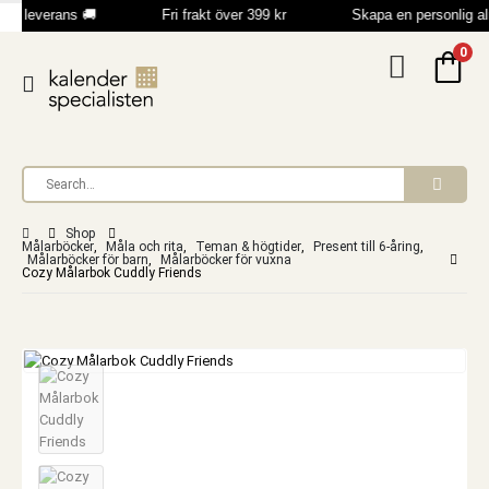
bb leverans 🚚
Fri frakt över 399 kr
Skapa en personlig a
0
Shop
Målarböcker
,
Måla och rita
,
Teman & högtider
,
Present till 6-åring
,
Målarböcker för barn
,
Målarböcker för vuxna
Cozy Målarbok Cuddly Friends