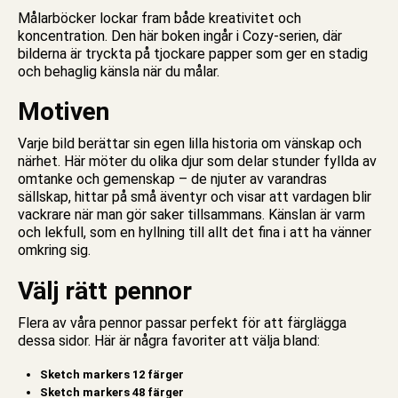
Målarböcker lockar fram både kreativitet och
koncentration. Den här boken ingår i Cozy-serien, där
bilderna är tryckta på tjockare papper som ger en stadig
och behaglig känsla när du målar.
Motiven
Varje bild berättar sin egen lilla historia om vänskap och
närhet. Här möter du olika djur som delar stunder fyllda av
omtanke och gemenskap – de njuter av varandras
sällskap, hittar på små äventyr och visar att vardagen blir
vackrare när man gör saker tillsammans. Känslan är varm
och lekfull, som en hyllning till allt det fina i att ha vänner
omkring sig.
Välj rätt pennor
Flera av våra pennor passar perfekt för att färglägga
dessa sidor. Här är några favoriter att välja bland:
Sketch markers 12 färger
Sketch markers 48 färger