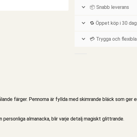
📦 Snabb leverans
🔁 Öppet köp i 30 dag
💳 Trygga och flexibla
ålande färger.
Pennorna
är fyllda med skimrande bläck som ger en 
in
personliga almanacka,
blir varje detalj magiskt glittrande.