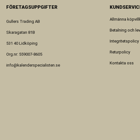
FÖRETAGSUPPGIFTER
KUNDSERVIC
Allmänna köpvill
Gullers Trading AB
Betalning och le
Skaragatan 81B
Integritetspolicy
531 40 Lidköping
Returpolicy
Org.nr: 559007-8605
Kontakta oss
info@kalenderspecialisten.se