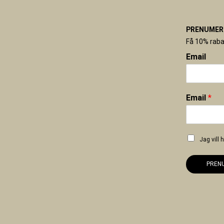
PRENUMERE
Få 10% raba
Email
Email
*
Jag vill
PREN