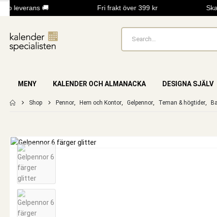
bb leverans 🚚
Fri frakt över 399 kr
Skap
MENY
KALENDER OCH ALMANACKA
DESIGNA SJÄLV
Shop
Pennor
,
Hem och Kontor
,
Gelpennor
,
Teman & högtider
,
Ba