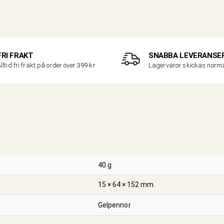
FRI FRAKT
SNABBA LEVERANSE
lltid fri frakt på order över 399 kr
Lagervaror skickas nor
40 g
15 × 64 × 152 mm
Gelpennor