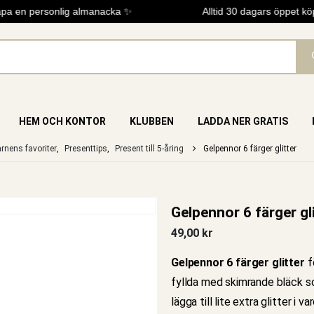
a en personlig almanacka ✨
Alltid 30 dagars öppet köp
HEM OCH KONTOR
KLUBBEN
LADDA NER GRATIS
rnens favoriter
,
Presenttips
,
Present till 5-åring
Gelpennor 6 färger glitter
Gelpennor 6 färger gli
49,00
kr
Gelpennor 6 färger glitter
f
fyllda med skimrande bläck so
lägga till lite extra glitter i v