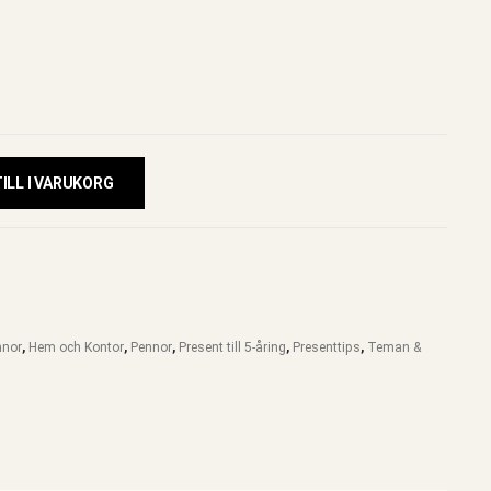
ILL I VARUKORG
nnor
,
Hem och Kontor
,
Pennor
,
Present till 5-åring
,
Presenttips
,
Teman &