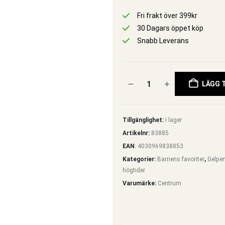
Fri frakt över 399kr
30 Dagars öppet köp
Snabb Leverans
LÄGG T
Tillgänglighet:
I lager
Artikelnr:
83885
EAN
:
4030969838853
Kategorier:
Barnens favoriter
,
Gelpe
högtider
Varumärke:
Centrum