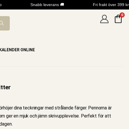
Snabb leverans 🚚
Fri frakt över 399 kr
0
KALENDER ONLINE
tter
örhöjer dina teckningar med strålande färger. Pennorna är
m ger en mjuk och jämn skrivupplevelse. Perfekt för att
ardagen.