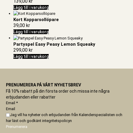
139,00
kr
Lägg till i varukorg
Kort Kopparsollöpare
39,00
kr
Lägg till i varukorg
Partyspel Easy Peasy Lemon Squeaky
299,00
kr
Lägg till i varukorg
PRENUMERERA PÅ VÅRT NYHETSBREV
Få 10% rabatt på din första order och missa inte några
erbjudanden eller rabatter
Email
*
Email
Jag vill ha nyheter och erbjudanden från Kalenderspecialisten och
har läst och godkänt
integritetspolicyn
Prenumerera