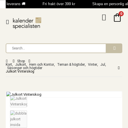
bb leverans 🚚
Fri frakt över 399 kr
Skapa en personlig a
0
Shop
Kort
,
Julkort
,
Hem och Kontor
,
Teman & högtider
,
Vinter
,
Jul
,
Säsonger och högtider
Julkort Vinterskog