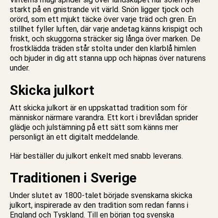
starkt på en gnistrande vit värld. Snön ligger tjock och
orörd, som ett mjukt täcke över varje träd och gren. En
stillhet fyller luften, där varje andetag känns krispigt och
friskt, och skuggorna sträcker sig långa över marken. De
frostklädda träden står stolta under den klarblå himlen
och bjuder in dig att stanna upp och häpnas över naturens
under.
Skicka julkort
Att skicka
julkort
är en uppskattad tradition som för
människor närmare varandra. Ett
kort
i brevlådan sprider
glädje och julstämning på ett sätt som känns mer
personligt än ett digitalt meddelande.
Här beställer du julkort enkelt med snabb leverans.
Traditionen i Sverige
Under slutet av 1800-talet började svenskarna skicka
julkort, inspirerade av den tradition som redan fanns i
England och Tyskland. Till en början tog svenska