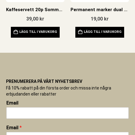
Kaffeservett 20p Sommarblommor
Permanent marker dual tip svart
39,00
kr
19,00
kr
LÄGG TILL I VARUKORG
LÄGG TILL I VARUKORG
PRENUMERERA PÅ VÅRT NYHETSBREV
Få 10% rabatt på din första order och missa inte några
erbjudanden eller rabatter
Email
Email
*