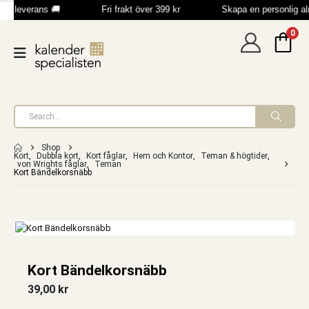
bb leverans 🚚
Fri frakt över 399 kr
Skapa en personlig a
0
Shop
Kort
,
Dubbla kort
,
Kort fåglar
,
Hem och Kontor
,
Teman & högtider
,
von Wrights fåglar
,
Teman
Kort Bändelkorsnäbb
Kort Bändelkorsnäbb
39,00
kr