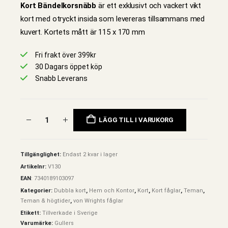
Kort Bändelkorsnäbb
är ett exklusivt och vackert vikt
kort med otryckt insida som levereras tillsammans med
kuvert. Kortets mått är 115 x 170 mm
Fri frakt över 399kr
30 Dagars öppet köp
Snabb Leverans
LÄGG TILL I VARUKORG
Tillgänglighet:
Endast 2 kvar i lager
Artikelnr:
V130
EAN
:
7340189103097
Kategorier:
Dubbla kort
,
Hem och Kontor
,
Kort
,
Kort fåglar
,
Teman
,
Teman & högtider
,
von Wrights fåglar
Etikett:
Tillverkade i Sverige
Varumärke:
Gullers