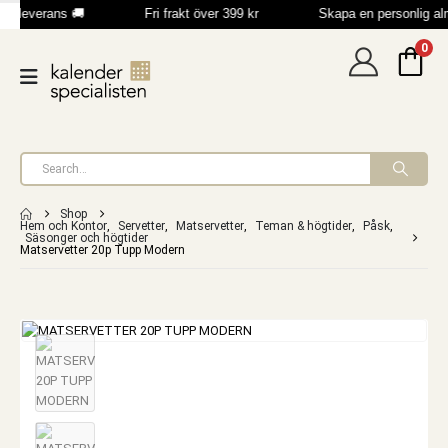
b leverans 🚚
Fri frakt över 399 kr
Skapa en personlig a
0
Shop
Hem och Kontor
,
Servetter
,
Matservetter
,
Teman & högtider
,
Påsk
,
Säsonger och högtider
Matservetter 20p Tupp Modern