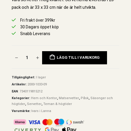
pack och är 33 x 33 cm när de är helt utvikta.
Fri frakt över 399kr
30 Dagars öppet köp
Snabb Leverans
LÄGG TILL I VARUKORG
Tillgänglighet:
I lager
Artikelnr:
2000-1033-09
EAN
:
7340119815212
Kategorier:
Hem och Kontor
,
Matservetter
,
Påsk
,
Säsonger och
högtider
,
Servetter
,
Teman & högtider
Varumärke:
Ivars i Lanna