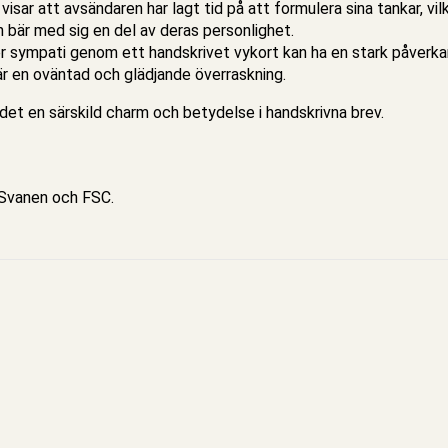
isar att avsändaren har lagt tid på att formulera sina tankar, vi
och bär med sig en del av deras personlighet.
er sympati genom ett handskrivet vykort kan ha en stark påverka
 är en oväntad och glädjande överraskning.
det en särskild charm och betydelse i handskrivna brev.
e Svanen och FSC.