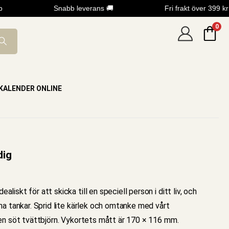
Snabb leverans 🚚
Fri frakt över 399 kr
0
KALENDER ONLINE
dig
idealiskt för att skicka till en speciell person i ditt liv, och
na tankar. Sprid lite kärlek och omtanke med vårt
en söt tvättbjörn. Vykortets mått är 170 × 116 mm.