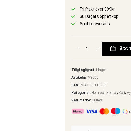
Fri frakt över 399kr
30 Dagars öppet köp
Snabb Leverans
LÄGG T
Tillgänglighet:
I lager
Artikelnr:
VY060
EAN
:
7340189110989
Kategorier:
Hem och Kontor
,
Kort
,
Vy
Varumärke:
Gullers