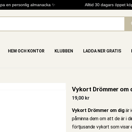
a en personlig almanacka ✨
Alltid 30 dagars öppet köp
HEM OCH KONTOR
KLUBBEN
LADDA NER GRATIS
Vykort Drömmer om 
19,00
kr
Vykort Drömmer om dig
är 
påminna dem om att de är i di
förtjusande vykort som visar 