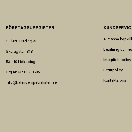
FÖRETAGSUPPGIFTER
KUNDSERVIC
Allmänna köpvill
Gullers Trading AB
Betalning och le
Skaragatan 81B
Integritetspolicy
531 40 Lidköping
Returpolicy
Org.nr: 559007-8605
Kontakta oss
info@kalenderspecialisten.se