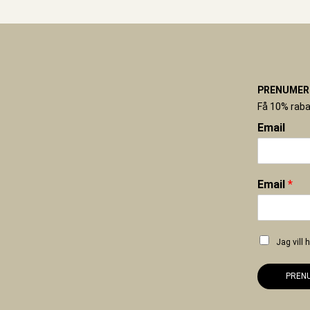
PRENUMERE
Få 10% raba
Email
Email
*
Jag vill
PREN