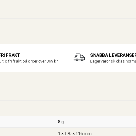
FRI FRAKT
SNABBA LEVERANSE
lltid fri frakt på order över 399 kr
Lagervaror skickas nor
8 g
1 × 170 × 116 mm