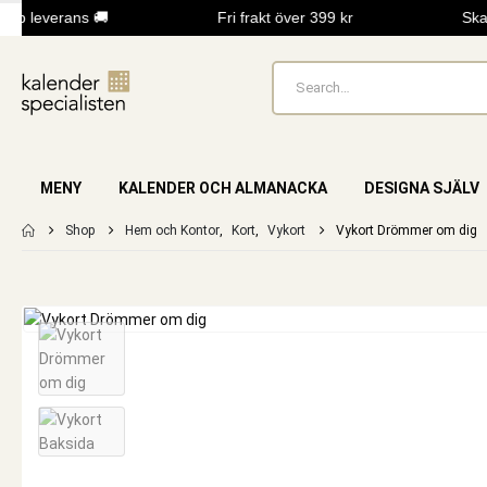
b leverans 🚚
Fri frakt över 399 kr
Skap
MENY
KALENDER OCH ALMANACKA
DESIGNA SJÄLV
Shop
Hem och Kontor
,
Kort
,
Vykort
Vykort Drömmer om dig