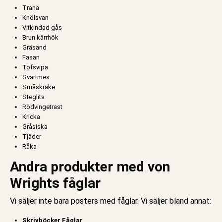
Trana
Knölsvan
Vitkindad gås
Brun kärrhök
Gräsand
Fasan
Tofsvipa
Svartmes
Småskrake
Steglits
Rödvingetrast
Kricka
Gråsiska
Tjäder
Råka
Andra produkter med von
Wrights fåglar
Vi säljer inte bara
posters med fåglar
. Vi säljer bland annat:
Skrivböcker Fåglar