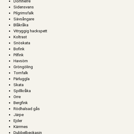
Domherre
Sidensvans
Pilgrimsfalk
Sävsångare
Blåkråka
Vitryggig hackspett
Koltrast
Snöskata
Bofink
Pilfink
Havsörn
Gröngöling
Tornfalk
Pärluggla
Skata
Spillkråka
Orre
Bergfink
Rödhalsad gås
Järpe
Ejder
Kärrmes
Dubbelbeckasin