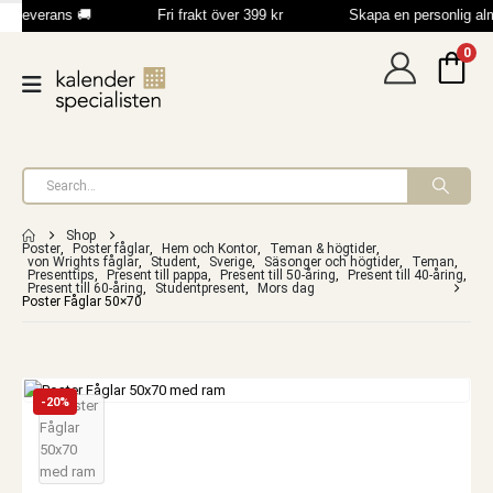
b leverans 🚚
Fri frakt över 399 kr
Skapa en personlig al
0
Shop
Poster
,
Poster fåglar
,
Hem och Kontor
,
Teman & högtider
,
von Wrights fåglar
,
Student
,
Sverige
,
Säsonger och högtider
,
Teman
,
Presenttips
,
Present till pappa
,
Present till 50-åring
,
Present till 40-åring
,
Present till 60-åring
,
Studentpresent
,
Mors dag
Poster Fåglar 50×70
-20%