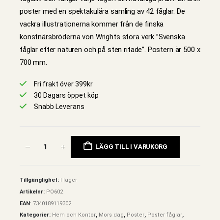
poster med en spektakulära samling av 42 fåglar. De
vackra illustrationerna kommer från de finska
konstnärsbröderna von Wrights stora verk ”Svenska
fåglar efter naturen och på sten ritade”. Postern är 500 x
700 mm.
Fri frakt över 399kr
30 Dagars öppet köp
Snabb Leverans
LÄGG TILL I VARUKORG
Tillgänglighet:
I lager
Artikelnr:
PO602
EAN
:
7340189119302
Kategorier:
Hem och Kontor
,
Mors dag
,
Poster
,
Poster fåglar
,