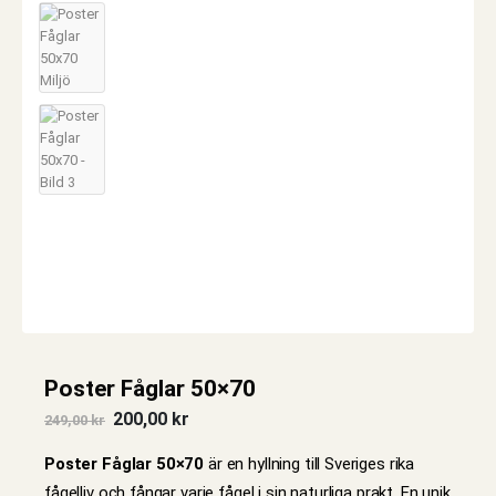
Poster Fåglar 50×70
Det
Det
200,00
kr
249,00
kr
ursprungliga
nuvarande
priset
priset
Poster Fåglar 50×70
är en hyllning till Sveriges rika
var:
är:
249,00 kr.
200,00 kr.
fågelliv och fångar varje fågel i sin naturliga prakt. En unik