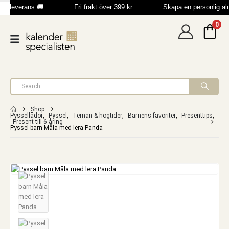
b leverans 🚚
Fri frakt över 399 kr
Skapa en personlig a
0
Shop
Pyssellådor
,
Pyssel
,
Teman & högtider
,
Barnens favoriter
,
Presenttips
,
Present till 6-åring
Pyssel barn Måla med lera Panda