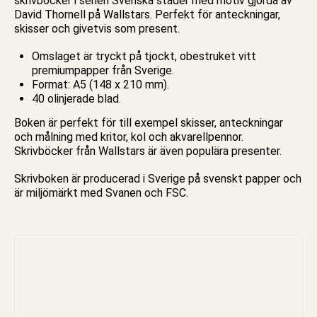
skrivböcker
i serien
Svenska städer
med motiv gjorda av
David Thornell på Wallstars. Perfekt för anteckningar,
skisser och givetvis som present.
Omslaget är tryckt på tjockt, obestruket vitt
premiumpapper från Sverige.
Format: A5 (148 x 210 mm).
40 olinjerade blad.
Boken är perfekt för till exempel skisser, anteckningar
och målning med kritor, kol och akvarellpennor.
Skrivböcker från Wallstars är även populära presenter.
Skrivboken
är producerad i Sverige på svenskt papper och
är miljömärkt med Svanen och FSC.