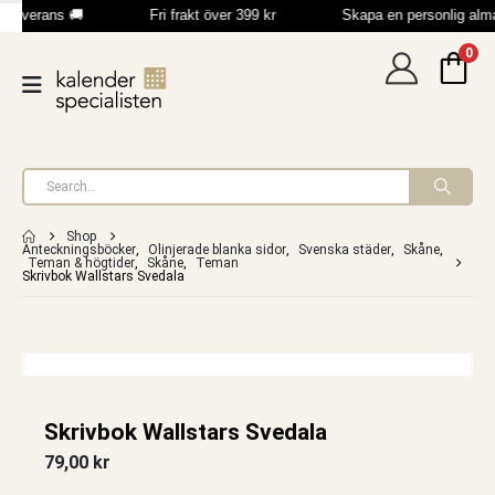
 leverans 🚚
Fri frakt över 399 kr
Skapa en personlig alm
0
Shop
Anteckningsböcker
,
Olinjerade blanka sidor
,
Svenska städer
,
Skåne
,
Teman & högtider
,
Skåne
,
Teman
Skrivbok Wallstars Svedala
Skrivbok Wallstars Svedala
79,00
kr