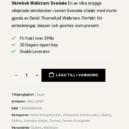
Skrivbok Wallstars Svedala
En av våra snygga
olinjerade skrivböcker i serien Svenska städer med motiv
gjorda av David Thornell på Wallstars. Perfekt för
anteckningar, skisser och givetvis som present.
Fri frakt över 399kr
30 Dagars öppet köp
Snabb Leverans
LÄGG TILL I VARUKORG
Tillgänglighet:
I lager
Artikelnr:
WALL23301
EAN
:
7350092854290
Kategorier:
Anteckningsböcker
,
Olinjerade blanka sidor
,
Skåne
,
Skåne
,
Svenska städer
,
Teman
,
Teman & högtider
Varumärke:
Gullers
,
Wallstars