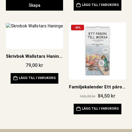
Skapa
LÄGG TILL I VARUKORG
-50%
Skrivbok Wallstars Haninge
79,00
kr
LÄGG TILL I VARUKORG
Familjekalender Ett päron till morsa 2026
Det
Det
84,50
kr
169,00
kr
ursprungliga
nuvara
priset
priset
LÄGG TILL I VARUKORG
var:
är:
169,00 kr.
84,50 kr