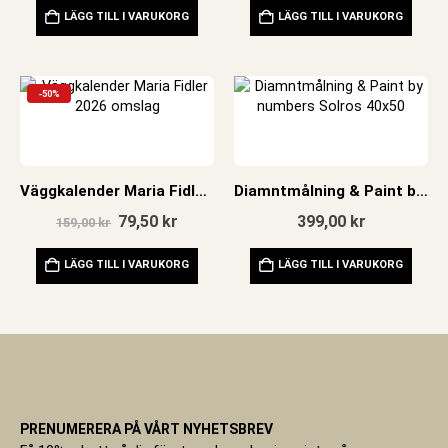
LÄGG TILL I VARUKORG
LÄGG TILL I VARUKORG
-50%
Väggkalender Maria Fidler 2026
Diamntmålning & Paint by numbers Solros 40×50
Det
Det
79,50
kr
399,00
kr
159,00
kr
ursprungliga
nuvarande
priset
priset
LÄGG TILL I VARUKORG
LÄGG TILL I VARUKORG
var:
är:
159,00 kr.
79,50 kr.
PRENUMERERA PÅ VÅRT NYHETSBREV