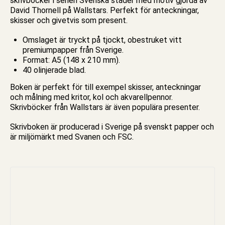
skrivböcker
i serien
Svenska städer
med motiv gjorda av
David Thornell på Wallstars. Perfekt för anteckningar,
skisser och givetvis som present.
Omslaget är tryckt på tjockt, obestruket vitt
premiumpapper från Sverige.
Format: A5 (148 x 210 mm).
40 olinjerade blad.
Boken är perfekt för till exempel skisser, anteckningar
och målning med kritor, kol och akvarellpennor.
Skrivböcker från Wallstars är även populära presenter.
Skrivboken
är producerad i Sverige på svenskt papper och
är miljömärkt med Svanen och FSC.