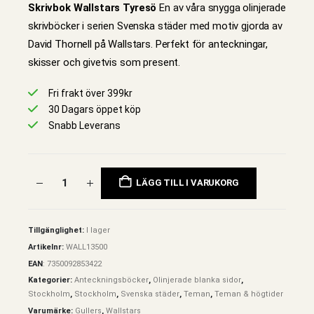
Skrivbok Wallstars Tyresö
En av våra snygga olinjerade
skrivböcker i serien Svenska städer med motiv gjorda av
David Thornell på Wallstars. Perfekt för anteckningar,
skisser och givetvis som present.
Fri frakt över 399kr
30 Dagars öppet köp
Snabb Leverans
LÄGG TILL I VARUKORG
Tillgänglighet:
I lager
Artikelnr:
WALL13500
EAN
:
7350092853422
Kategorier:
Anteckningsböcker
,
Olinjerade blanka sidor
,
Stockholm
,
Stockholm
,
Svenska städer
,
Teman
,
Teman & högtider
Varumärke:
Gullers
,
Wallstars