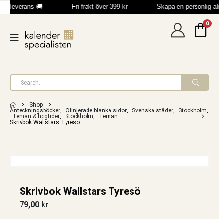
bb leverans 🚚
Fri frakt över 399 kr
Skapa en personlig a
0
Shop
Anteckningsböcker
,
Olinjerade blanka sidor
,
Svenska städer
,
Stockholm
,
Teman & högtider
,
Stockholm
,
Teman
Skrivbok Wallstars Tyresö
Skrivbok Wallstars Tyresö
79,00
kr