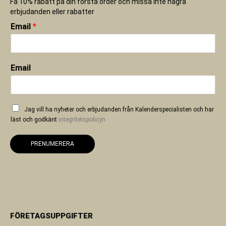
Få 10% rabatt på din första order och missa inte några
erbjudanden eller rabatter
Email
*
Email
Jag vill ha nyheter och erbjudanden från Kalenderspecialisten och har
läst och godkänt
integritetspolicyn
PRENUMERERA
FÖRETAGSUPPGIFTER