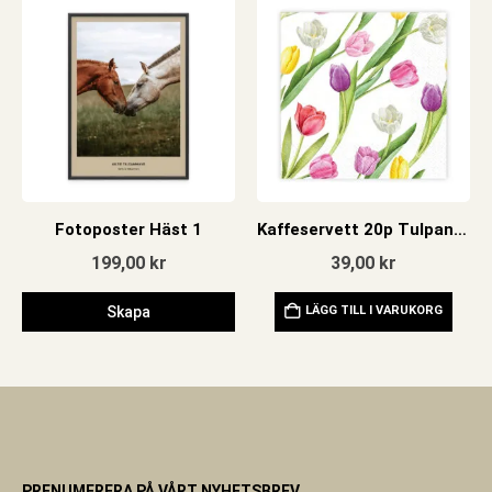
Fotoposter Häst 1
Kaffeservett 20p Tulpaner mixade
199,00
kr
39,00
kr
Skapa
LÄGG TILL I VARUKORG
PRENUMERERA PÅ VÅRT NYHETSBREV