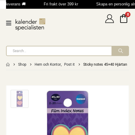
b leverans 🚚
Fri frakt över 399 kr
Skapa en personlig a
0
Shop
Hem och Kontor
,
Post it
Sticky notes 45×40 Hjärtan