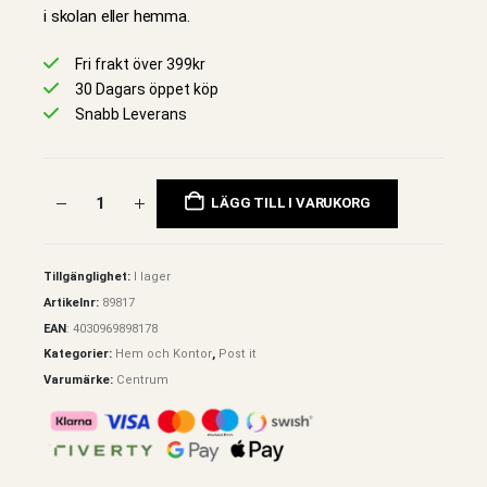
i skolan eller hemma.
Fri frakt över 399kr
30 Dagars öppet köp
Snabb Leverans
LÄGG TILL I VARUKORG
Tillgänglighet:
I lager
Artikelnr:
89817
EAN
:
4030969898178
Kategorier:
Hem och Kontor
,
Post it
Varumärke:
Centrum