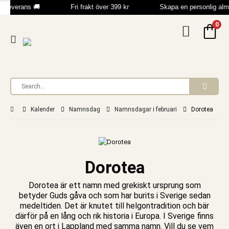
leverans 🚚
Fri frakt över 399 kr
Skapa en personlig alm
0
Kalender
Namnsdag
Namnsdagar i februari
Dorotea
Dorotea
Dorotea är ett namn med grekiskt ursprung som
betyder Guds gåva och som har burits i Sverige sedan
medeltiden. Det är knutet till helgontradition och bär
därför på en lång och rik historia i Europa. I Sverige finns
även en ort i Lappland med samma namn. Vill du se vem