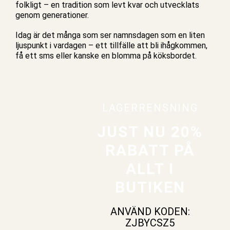
folkligt – en tradition som levt kvar och utvecklats
genom generationer.
Idag är det många som ser namnsdagen som en liten
ljuspunkt i vardagen – ett tillfälle att bli ihågkommen,
få ett sms eller kanske en blomma på köksbordet.
LAGERRENSNING
JUST NU 20%
RABATT PÅ
ALLT I
BUTIKEN
ANVÄND KODEN:
ZJBYCSZ5