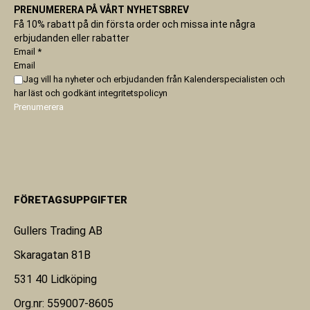
PRENUMERERA PÅ VÅRT NYHETSBREV
Få 10% rabatt på din första order och missa inte några
erbjudanden eller rabatter
Email
*
Email
Jag vill ha nyheter och erbjudanden från Kalenderspecialisten och
har läst och godkänt
integritetspolicyn
Prenumerera
FÖRETAGSUPPGIFTER
Gullers Trading AB
Skaragatan 81B
531 40 Lidköping
Org.nr: 559007-8605