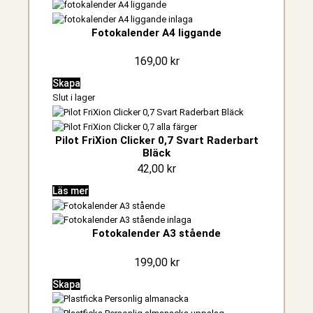
Fotokalender A4 liggande
169,00
kr
Skapa
Slut i lager
Pilot FriXion Clicker 0,7 Svart Raderbart
Bläck
42,00
kr
Läs mer
Fotokalender A3 stående
199,00
kr
Skapa