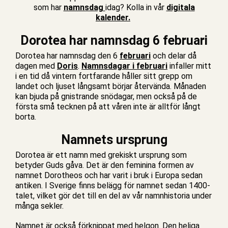
som har
namnsdag
idag? Kolla in vår
digitala
kalender.
Dorotea har namnsdag 6 februari
Dorotea har namnsdag den 6
februari
och delar då
dagen med
Doris
.
Namnsdagar i februari
infaller mitt
i en tid då vintern fortfarande håller sitt grepp om
landet och ljuset långsamt börjar återvända. Månaden
kan bjuda på gnistrande snödagar, men också på de
första små tecknen på att våren inte är alltför långt
borta.
Namnets ursprung
Dorotea är ett namn med grekiskt ursprung som
betyder Guds gåva. Det är den feminina formen av
namnet Dorotheos och har varit i bruk i Europa sedan
antiken. I Sverige finns belägg för namnet sedan 1400-
talet, vilket gör det till en del av vår namnhistoria under
många sekler.
Namnet är också förknippat med helgon. Den heliga