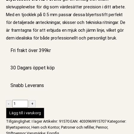
skrivupplevelse för dig som värdesätter precision i ditt arbete.
Med en tjocklek på 0.5 mm passar dessa blyertsstift perfekt
för detaljerade anteckningar, skisser och tekniska ritningar. De
är framtagna för att erbjuda en mjuk och jämn linje, vilket gör
dem idealiska för både professionellt och personligt bruk.
Fri frakt över 399kr
30 Dagars öppet köp
Snabb Leverans
-
+
Lägg till i varukorg
Tillgänglighet:
I lager
Artikelnr:
91570
EAN
:
4030969915707
Kategorier:
Blyertspennor
,
Hem och Kontor
,
Patroner och refiller
,
Pennor
,
Stiftpennor
Varumärke:
Forofis