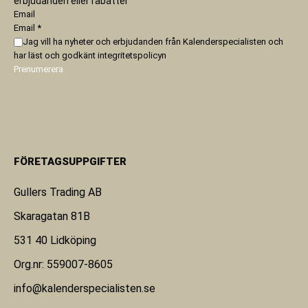
erbjudanden eller rabatter
Email
Email
*
Jag vill ha nyheter och erbjudanden från Kalenderspecialisten och
har läst och godkänt
integritetspolicyn
Prenumerera
FÖRETAGSUPPGIFTER
Gullers Trading AB
Skaragatan 81B
531 40 Lidköping
Org.nr: 559007-8605
info@kalenderspecialisten.se