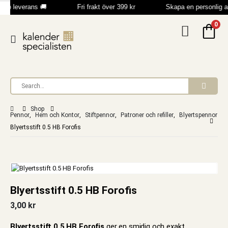
bb leverans 🚚
Fri frakt över 399 kr
Skapa en personlig 
0
Shop
Pennor
,
Hem och Kontor
,
Stiftpennor
,
Patroner och refiller
,
Blyertspennor
Blyertsstift 0.5 HB Forofis
Blyertsstift 0.5 HB Forofis
3,00
kr
Blyertsstift 0.5 HB Forofis
ger en smidig och exakt