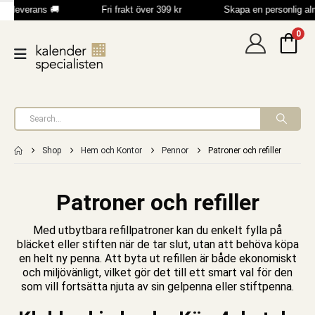
b leverans 🚚
Fri frakt över 399 kr
Skapa en personlig a
0
Shop
Hem och Kontor
Pennor
Patroner och refiller
Patroner och refiller
Med utbytbara refillpatroner kan du enkelt fylla på
bläcket eller stiften när de tar slut, utan att behöva köpa
en helt ny
penna
. Att byta ut refillen är både ekonomiskt
och miljövänligt, vilket gör det till ett smart val för den
som vill fortsätta njuta av sin
gelpenna
eller
stiftpenna
.