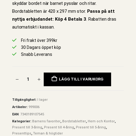
skyddar bordet när barnet pysslar och ritar.
Bordstabletten är 420 x 297 mm stor.
Passa på att
nyttja erbjudandet: Köp 4 Betala 3
. Rabatten dras
automatiskt i kassan.
Fri frakt över 399kr
30 Dagars öppet köp
Snabb Leverans
LÄGG TILL I VARUKORG
Tillgänglighet:
I lager
Artikelnr:
999006
EAN
:
7340189107545
Kategorier:
Barnens favoriter
,
Bordstabletter
,
Hem och Kontor
,
Present till 3-åring
,
Present till 4-åring
,
Present till 5-åring
,
Presenttips
,
Teman & högtider