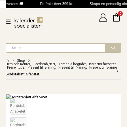
b leverans 🚚
Fri frakt över 399 kr
Skapa en personlig al
0
Shop
Hem och Kontor
,
Bordstabletter
,
Teman & högtider
,
Barnens favoriter
,
Presenttips
,
Present till 3-åring
,
Present till 4-åring
,
Present till 5-åring
Bordstablett Alfabetet