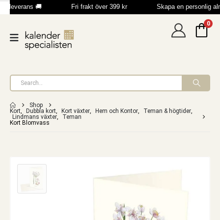
b leverans 🚚
Fri frakt över 399 kr
Skapa en personlig a
0
Shop
Kort
,
Dubbla kort
,
Kort växter
,
Hem och Kontor
,
Teman & högtider
,
Lindmans växter
,
Teman
Kort Blomvass