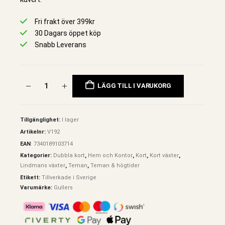
Fri frakt över 399kr
30 Dagars öppet köp
Snabb Leverans
LÄGG TILL I VARUKORG
Tillgänglighet:
I lager
Artikelnr:
V192
EAN
:
7340189103714
Kategorier:
Dubbla kort
,
Hem och Kontor
,
Kort
,
Kort växter
,
Lindmans växter
,
Teman
,
Teman & högtider
Etikett:
Tillverkade i Sverige
Varumärke:
Gullers