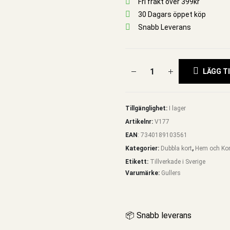
Fri frakt över 399kr
30 Dagars öppet köp
Snabb Leverans
LÄGG TI
Tillgänglighet:
I lager
Artikelnr:
V177
EAN
:
7340189103561
Kategorier:
Dubbla kort
,
Hem och Ko
Etikett:
Tillverkade i Sverige
Varumärke:
Gullers
📦 Snabb leverans