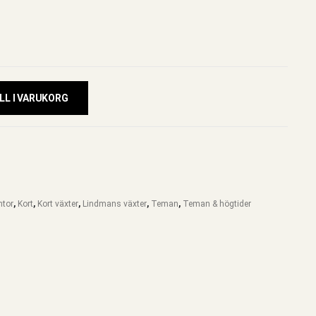
LL I VARUKORG
ntor
,
Kort
,
Kort växter
,
Lindmans växter
,
Teman
,
Teman & högtider