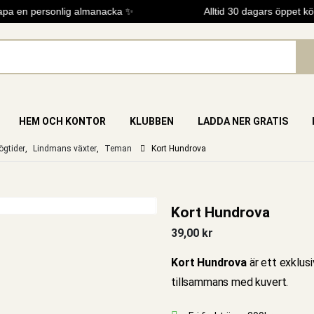
a en personlig almanacka ✨
Alltid 30 dagars öppet köp
HEM OCH KONTOR
KLUBBEN
LADDA NER GRATIS
gtider
,
Lindmans växter
,
Teman
Kort Hundrova
Kort Hundrova
39,00
kr
Kort Hundrova
är ett exklus
tillsammans med kuvert.