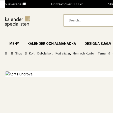
b leverans 🚚
Fri frakt över 399 kr
Skap
MENY
KALENDER OCH ALMANACKA
DESIGNA SJÄLV
Shop
Kort
,
Dubbla kort
,
Kort växter
,
Hem och Kontor
,
Teman & hö