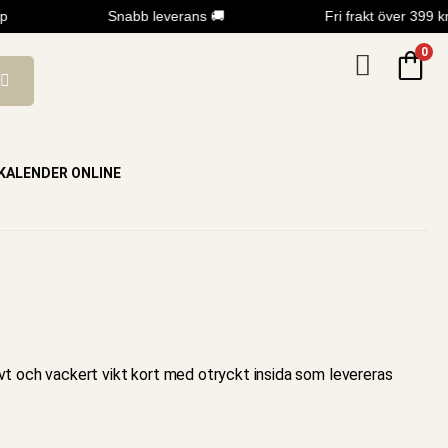
Snabb leverans 🚚
Fri frakt över 399 kr
0
KALENDER ONLINE
ivt och vackert vikt kort med otryckt insida som levereras