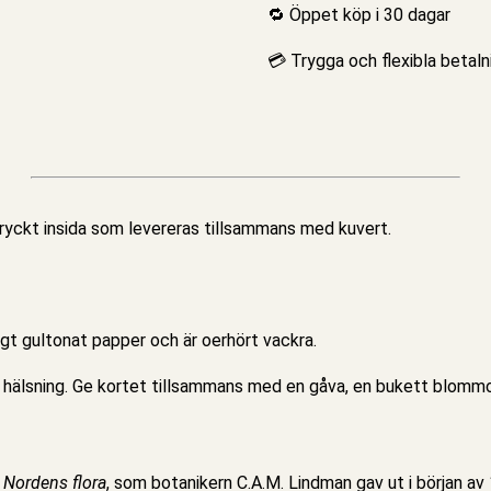
🔁 Öppet köp i 30 dagar
💳 Trygga och flexibla betaln
yckt insida som levereras tillsammans med kuvert.
agt gultonat papper och är oerhört vackra.
m hälsning. Ge kortet tillsammans med en gåva, en bukett blommor
r Nordens flora
, som botanikern C.A.M. Lindman gav ut i början av