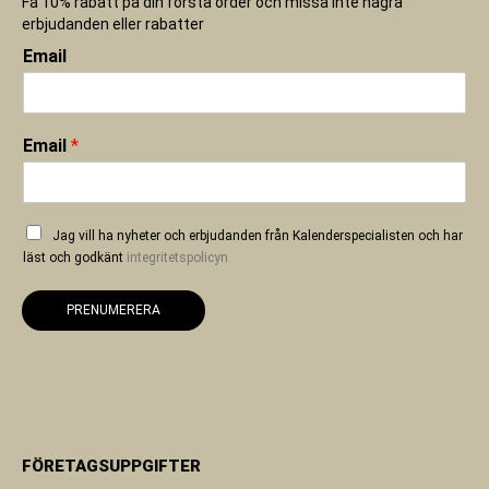
Få 10% rabatt på din första order och missa inte några
erbjudanden eller rabatter
Email
Email
*
Jag vill ha nyheter och erbjudanden från Kalenderspecialisten och har
läst och godkänt
integritetspolicyn
PRENUMERERA
FÖRETAGSUPPGIFTER