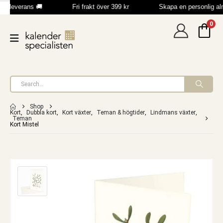
b leverans 🚚
Fri frakt över 399 kr
Skapa en personlig a
0
Shop
Kort
,
Dubbla kort
,
Kort växter
,
Teman & högtider
,
Lindmans växter
,
Teman
Kort Mistel