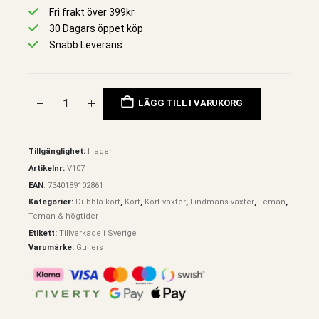
Fri frakt över 399kr
30 Dagars öppet köp
Snabb Leverans
LÄGG TILL I VARUKORG
Tillgänglighet:
I lager
Artikelnr:
V107
EAN
:
7340189102861
Kategorier:
Dubbla kort
,
Kort
,
Kort växter
,
Lindmans växter
,
Teman
,
Teman & högtider
Etikett:
Tillverkade i Sverige
Varumärke:
Gullers