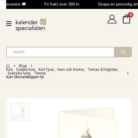
b leverans 🚚
Fri frakt över 399 kr
Skapa en personlig al
0
Shop
Kort
,
Dubbla kort
,
Kort fyrar
,
Hem och Kontor
,
Teman & högtider
,
Svenska fyrar
,
Teman
Kort Skrivareklippan fyr