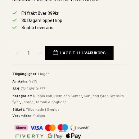
Fri frakt över 399kr
30 Dagars öppet köp
Snabb Leverans
LÄGG TILL I VARUKORG
Tillgänglighet:
I lager
Artikelnr:
V213
EAN
:
7340189104377
Kategorier:
Dubbla kort
,
Hem och Kontor
,
Kort
,
Kort fyrar
,
Svenska
fyrar
,
Teman
,
Teman & högtider
Etikett:
Tillverkade i Sverige
Varumärke:
Gullers